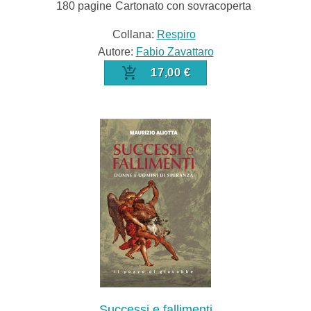
180
pagine
Cartonato con sovracoperta
Collana:
Respiro
Autore:
Fabio Zavattaro
17,00 €
Successi e fallimenti