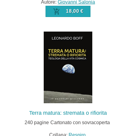
Autore:
Giovanni Salonia
18,00 €
Terra matura: stremata o rifiorita
240
pagine
Cartonato con sovracoperta
Collana:
Respiro