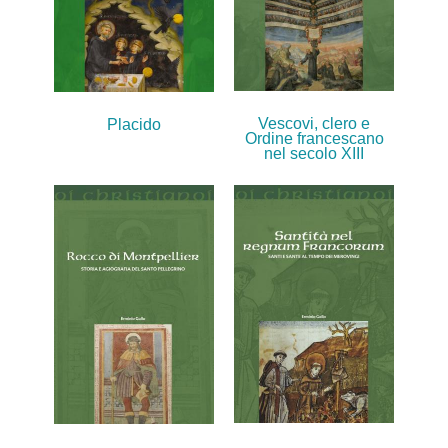
Vescovi, clero e
Placido
Ordine francescano
nel secolo XIII