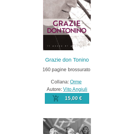
Grazie don Tonino
160
pagine
brossurato
Collana:
Orme
Autore:
Vito Angiuli
15,00 €