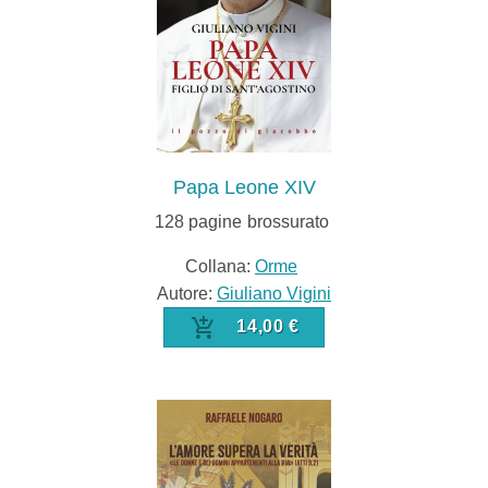
Papa Leone XIV
128
pagine
brossurato
Collana:
Orme
Autore:
Giuliano Vigini
14,00 €