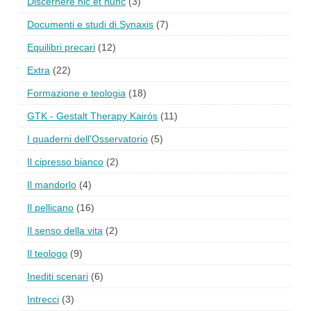
Discernere hic et nunc
(3)
Documenti e studi di Synaxis
(7)
Equilibri precari
(12)
Extra
(22)
Formazione e teologia
(18)
GTK - Gestalt Therapy Kairós
(11)
I quaderni dell'Osservatorio
(5)
Il cipresso bianco
(2)
Il mandorlo
(4)
Il pellicano
(16)
Il senso della vita
(2)
Il teologo
(9)
Inediti scenari
(6)
Intrecci
(3)