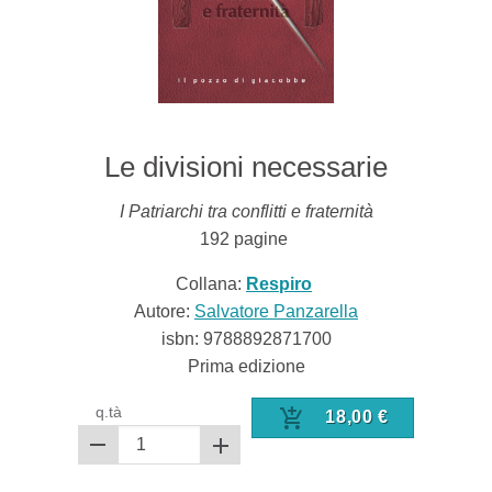
Le divisioni necessarie
I Patriarchi tra conflitti e fraternità
192
pagine
Collana:
Respiro
Autore:
Salvatore Panzarella
isbn:
9788892871700
Prima edizione
q.tà
18,00
€