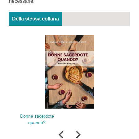
necessarie.
Della stessa collana
La pace disarmata
e sacerdote
disarmante
quando?