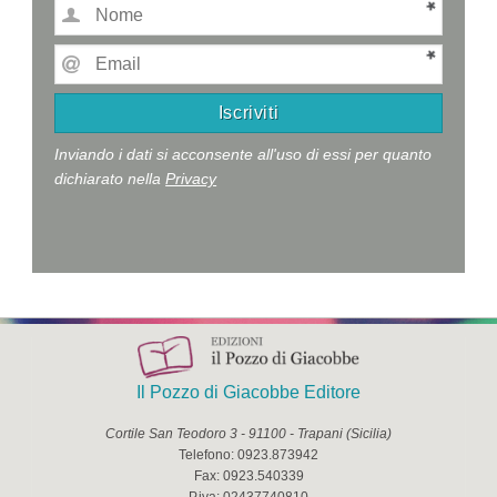
Inviando i dati si acconsente all'uso di essi per quanto
dichiarato nella
Privacy
Il Pozzo di Giacobbe Editore
Cortile San Teodoro 3
-
91100
-
Trapani
(
Sicilia
)
Telefono:
0923.873942
Fax:
0923.540339
P.iva:
02437740810