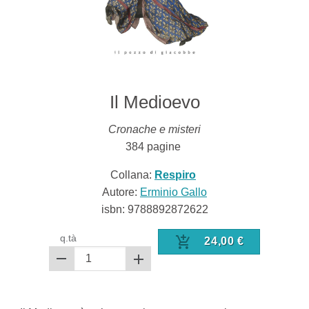
Il Medioevo
Cronache e misteri
384
pagine
Collana:
Respiro
Autore:
Erminio Gallo
isbn:
9788892872622
q.tà
24,00
€