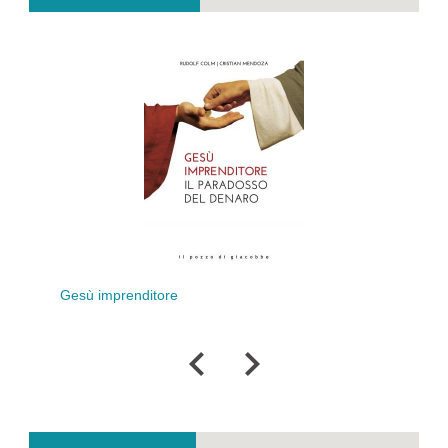
Gesù imprenditore
Della ste
del