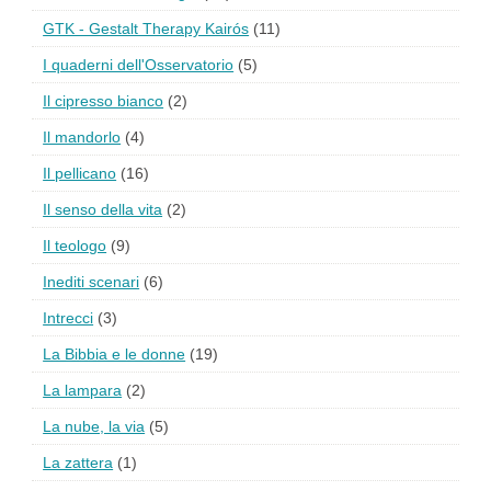
GTK - Gestalt Therapy Kairós
(11)
I quaderni dell'Osservatorio
(5)
Il cipresso bianco
(2)
Il mandorlo
(4)
Il pellicano
(16)
Il senso della vita
(2)
Il teologo
(9)
Inediti scenari
(6)
Intrecci
(3)
La Bibbia e le donne
(19)
La lampara
(2)
La nube, la via
(5)
La zattera
(1)