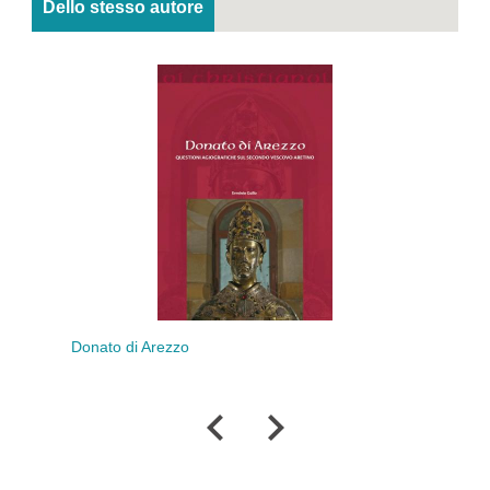
Dello stesso autore
Donato di Arezzo
Vescovo Lui
diocesi 