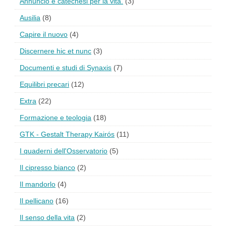
Annuncio e catechesi per la vita.
(3)
Ausilia
(8)
Capire il nuovo
(4)
Discernere hic et nunc
(3)
Documenti e studi di Synaxis
(7)
Equilibri precari
(12)
Extra
(22)
Formazione e teologia
(18)
GTK - Gestalt Therapy Kairós
(11)
I quaderni dell'Osservatorio
(5)
Il cipresso bianco
(2)
Il mandorlo
(4)
Il pellicano
(16)
Il senso della vita
(2)