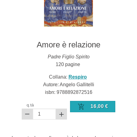
Amore è relazione
Padre Figlio Spirito
120
pagine
Collana:
Respiro
Autore: Angelo Gallitelli
isbn:
9788892872516
q.tà
16,00
€