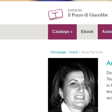
Catalogo
Ebook
Autor
Homepage
Autori
Anna Pia Viola
A
Doc
Teo
in 
teo
acc