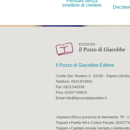
Pensare senza
smettere di credere
Decidere
Il Pozzo di Giacobbe Editore
Cortile San Teodoro 3
-
91100
-
Trapani
(
Sicilia
Telefono:
0923.873942
Fax:
0923.540339
P.iva:
02437740810
Email
info@ilpozzodigiacobbe.it
• Numero REA e provincia di riferimento: TP - 1
Trapani • Partita IVA e Codice Fiscale: 02437740
Trapani • Capitale sociale (versato o deliberato