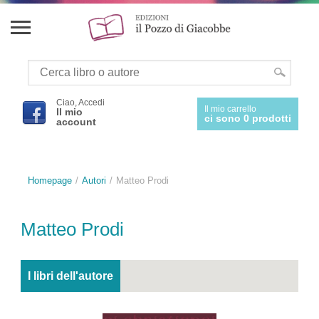
Ciao, Accedi
Il mio carrello
Il mio
ci sono 0 prodotti
account
Homepage
Autori
Matteo Prodi
Matteo Prodi
I libri dell'autore