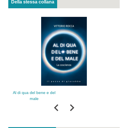
Della stessa collana
Tentati ma non vinti
bene e del
e