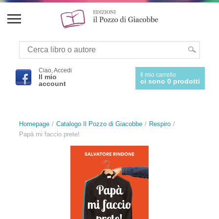
Ciao, Accedi
Il mio carrello
Il mio
ci sono 0 prodotti
account
Homepage
Catalogo Il Pozzo di Giacobbe
Respiro
Papà mi faccio prete!