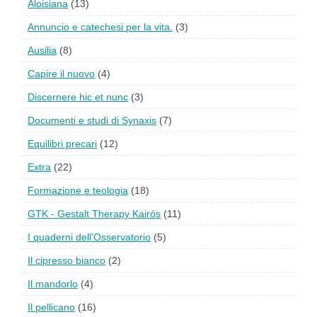
Aloisiana
(13)
Annuncio e catechesi per la vita.
(3)
Ausilia
(8)
Capire il nuovo
(4)
Discernere hic et nunc
(3)
Documenti e studi di Synaxis
(7)
Equilibri precari
(12)
Extra
(22)
Formazione e teologia
(18)
GTK - Gestalt Therapy Kairós
(11)
I quaderni dell'Osservatorio
(5)
Il cipresso bianco
(2)
Il mandorlo
(4)
Il pellicano
(16)