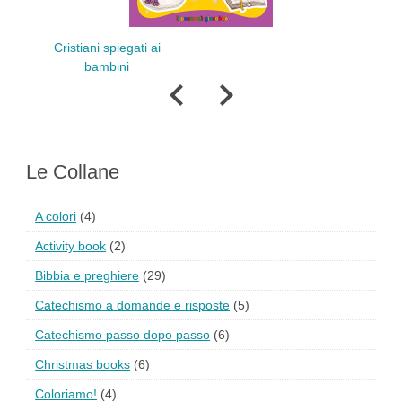
Il Natale
Cristiani spiegati ai
in
bambini
Le Collane
A colori
(4)
Activity book
(2)
Bibbia e preghiere
(29)
Catechismo a domande e risposte
(5)
Catechismo passo dopo passo
(6)
Christmas books
(6)
Coloriamo!
(4)