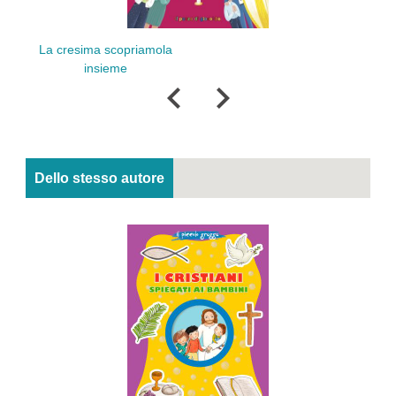
a cresima scopriamola
Il Natale sc
insieme
insi
Dello stesso autore