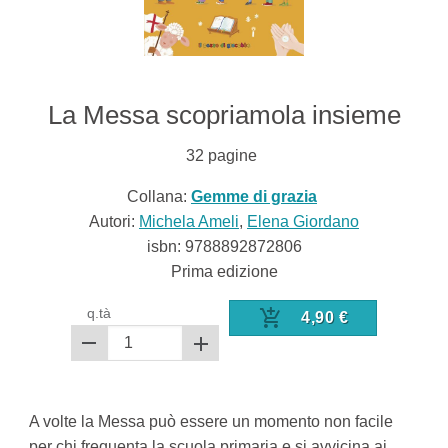
La Messa scopriamola insieme
32
pagine
Collana:
Gemme di grazia
Autori:
Michela Ameli
,
Elena Giordano
isbn:
9788892872806
Prima edizione
q.tà
4,90
€
A volte la Messa può essere un momento non facile
per chi frequenta la scuola primaria e si avvicina ai