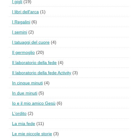
I gigli
(19)
I libri dell'arca
(1)
I Regalini
(6)
I semini
(2)
I tatuaggi del cuore
(4)
Il germoglio
(20)
Il laboratorio della fede
(4)
Il laboratorio della fede Activity
(3)
In cinque minuti
(4)
In due minuti
(5)
Io e il mio amico Gesù
(6)
L'ordito
(2)
La mia fede
(11)
Le mie piccole storie
(3)