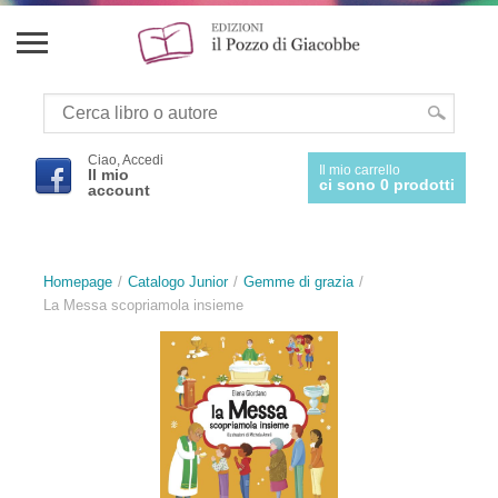
Ciao, Accedi
Il mio carrello
Il mio
ci sono 0 prodotti
account
Homepage
Catalogo Junior
Gemme di grazia
La Messa scopriamola insieme