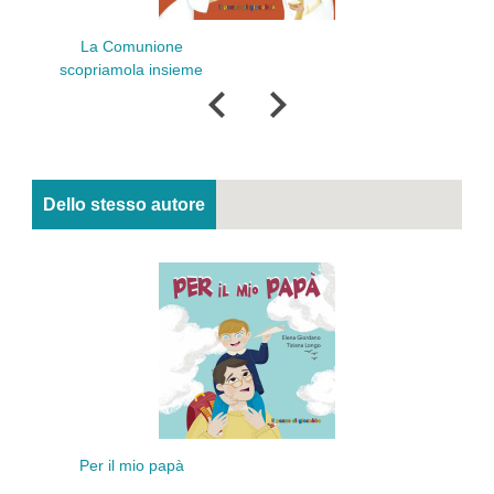
Il N
La Comunione
scopriamola insieme
Dello stesso autore
Per il mio papà