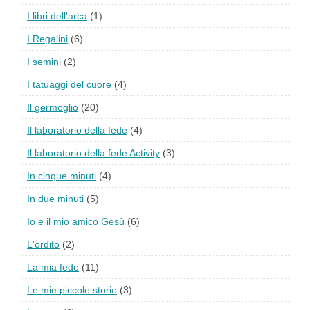
I libri dell'arca
(1)
I Regalini
(6)
I semini
(2)
I tatuaggi del cuore
(4)
Il germoglio
(20)
Il laboratorio della fede
(4)
Il laboratorio della fede Activity
(3)
In cinque minuti
(4)
In due minuti
(5)
Io e il mio amico Gesù
(6)
L'ordito
(2)
La mia fede
(11)
Le mie piccole storie
(3)