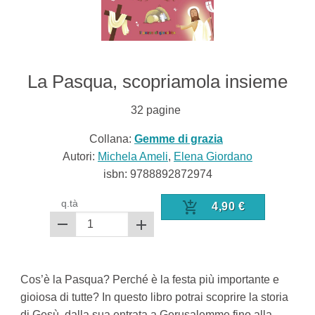
La Pasqua, scopriamola insieme
32
pagine
Collana:
Gemme di grazia
Autori:
Michela Ameli
,
Elena Giordano
isbn:
9788892872974
q.tà
4,90
€
Cos’è la Pasqua? Perché è la festa più importante e
gioiosa di tutte? In questo libro potrai scoprire la storia
di Gesù, dalla sua entrata a Gerusalemme fino alla