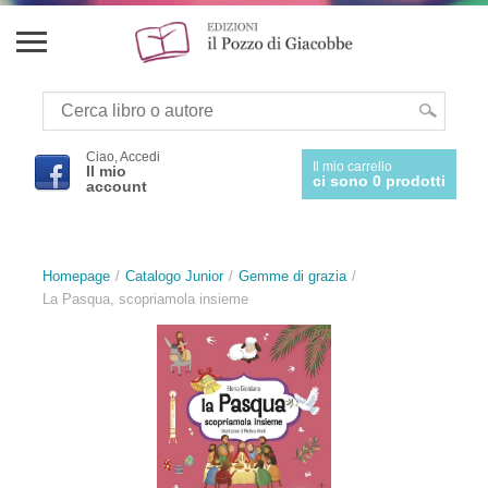
Ciao, Accedi
Il mio carrello
Il mio
ci sono 0 prodotti
account
Homepage
Catalogo Junior
Gemme di grazia
La Pasqua, scopriamola insieme