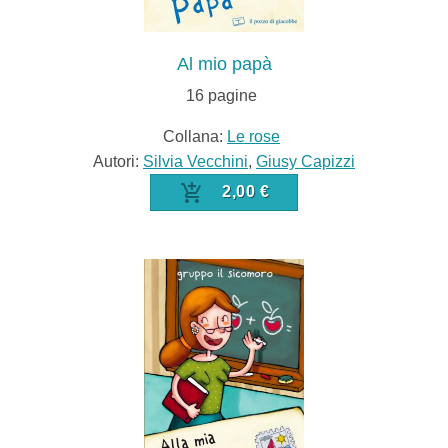
Al mio papà
16
pagine
Collana:
Le rose
Autori:
Silvia Vecchini
,
Giusy Capizzi
2,00 €