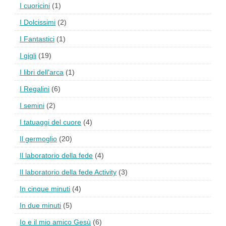
I cuoricini
(1)
I Dolcissimi
(2)
I Fantastici
(1)
I gigli
(19)
I libri dell'arca
(1)
I Regalini
(6)
I semini
(2)
I tatuaggi del cuore
(4)
Il germoglio
(20)
Il laboratorio della fede
(4)
Il laboratorio della fede Activity
(3)
In cinque minuti
(4)
In due minuti
(5)
Io e il mio amico Gesù
(6)