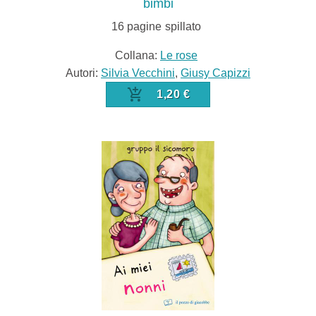
bimbi
16
pagine
spillato
Collana:
Le rose
Autori:
Silvia Vecchini
,
Giusy Capizzi
1,20 €