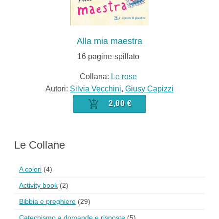
Alla mia maestra
16
pagine
spillato
Collana:
Le rose
Autori:
Silvia Vecchini
,
Giusy Capizzi
2,00 €
Le Collane
A colori
(4)
Activity book
(2)
Bibbia e preghiere
(29)
Catechismo a domande e risposte
(5)