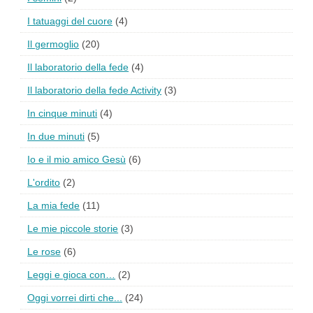
I tatuaggi del cuore
(4)
Il germoglio
(20)
Il laboratorio della fede
(4)
Il laboratorio della fede Activity
(3)
In cinque minuti
(4)
In due minuti
(5)
Io e il mio amico Gesù
(6)
L'ordito
(2)
La mia fede
(11)
Le mie piccole storie
(3)
Le rose
(6)
Leggi e gioca con…
(2)
Oggi vorrei dirti che...
(24)