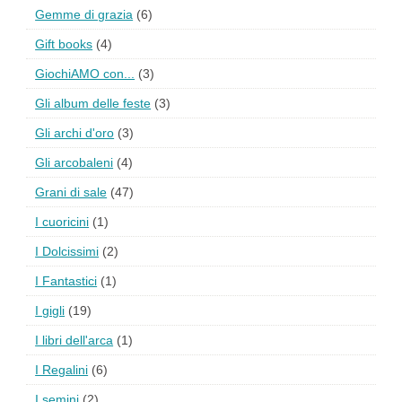
Gemme di grazia
(6)
Gift books
(4)
GiochiAMO con...
(3)
Gli album delle feste
(3)
Gli archi d'oro
(3)
Gli arcobaleni
(4)
Grani di sale
(47)
I cuoricini
(1)
I Dolcissimi
(2)
I Fantastici
(1)
I gigli
(19)
I libri dell'arca
(1)
I Regalini
(6)
I semini
(2)