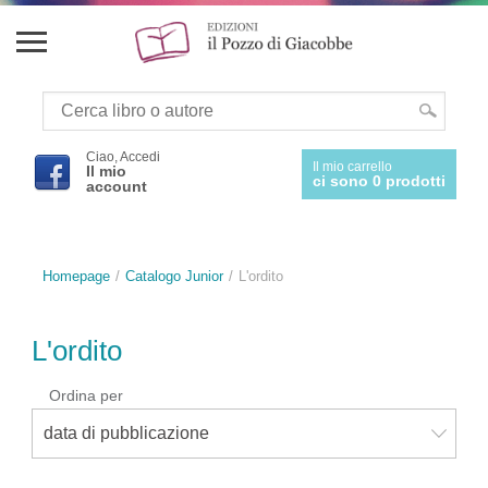
Ciao, Accedi
Il mio carrello
Il mio
ci sono 0 prodotti
account
Homepage
Catalogo Junior
L'ordito
L'ordito
Ordina per
data di pubblicazione