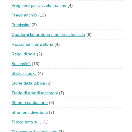
Preghiere per piccole manine
(4)
Prego anch'io
(13)
Primissimi
(3)
Quaderni laboratorio e guide catechista
(6)
Raccontami una storia
(4)
Raggi di sole
(2)
Sai cos'è?
(16)
Sticker books
(4)
Storie dalla Bibbia
(6)
Storie di grandi testimoni
(7)
Storie e cantastorie
(8)
Strumenti divertenti
(7)
Ti dico tutto su...
(1)
Ti racconto il catechismo
(8)