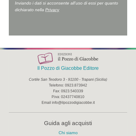
Inviando i dati si acconsente all'uso di essi per quanto
dichiarato nella
Privacy
Il Pozzo di Giacobbe Editore
Cortile San Teodoro 3
-
91100
-
Trapani
(
Sicilia
)
Telefono:
0923.873942
Fax:
0923.540339
P.iva:
02437740810
Email
info@ilpozzodigiacobbe.it
Guida agli acquisti
Chi siamo