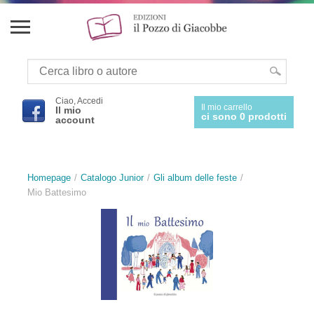
Ciao, Accedi
Il mio carrello
Il mio
ci sono 0 prodotti
account
Homepage
Catalogo Junior
Gli album delle feste
Mio Battesimo