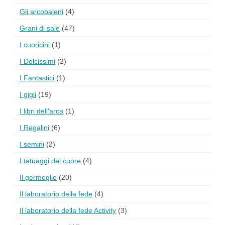
Gli arcobaleni
(4)
Grani di sale
(47)
I cuoricini
(1)
I Dolcissimi
(2)
I Fantastici
(1)
I gigli
(19)
I libri dell'arca
(1)
I Regalini
(6)
I semini
(2)
I tatuaggi del cuore
(4)
Il germoglio
(20)
Il laboratorio della fede
(4)
Il laboratorio della fede Activity
(3)