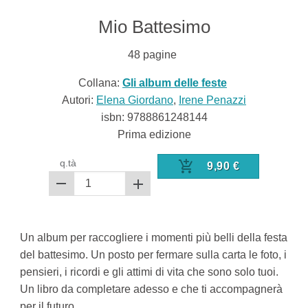
Mio Battesimo
48
pagine
Collana:
Gli album delle feste
Autori:
Elena Giordano
,
Irene Penazzi
isbn:
9788861248144
Prima edizione
q.tà
9,90
€
Un album per raccogliere i momenti più belli della festa
del battesimo. Un posto per fermare sulla carta le foto, i
pensieri, i ricordi e gli attimi di vita che sono solo tuoi.
Un libro da completare adesso e che ti accompagnerà
per il futuro.