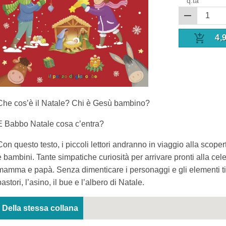
q.tà
4,
Che cos’è il Natale? Chi è Gesù bambino?
E Babbo Natale cosa c’entra?
Con questo testo, i piccoli lettori andranno in viaggio alla scopert
e bambini. Tante simpatiche curiosità per arrivare pronti alla c
mamma e papà. Senza dimenticare i personaggi e gli elementi tipic
pastori, l’asino, il bue e l’albero di Natale.
Della stessa collana