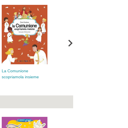
La 
La Comunione
La Pasqua, scopriamola
ins
scopriamola insieme
insieme