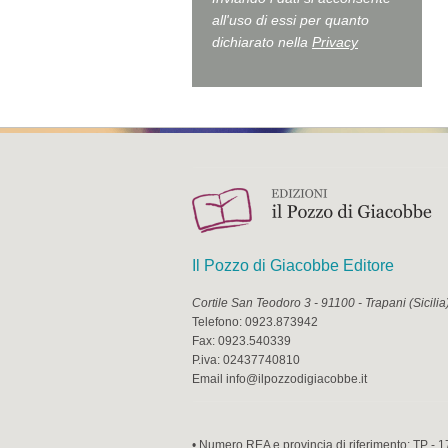
all'uso di essi per quanto
dichiarato nella
Privacy
Il Pozzo di Giacobbe Editore
Cortile San Teodoro 3
-
91100
-
Trapani
(
Sicilia
Telefono:
0923.873942
Fax:
0923.540339
P.iva:
02437740810
Email
info@ilpozzodigiacobbe.it
• Numero REA e provincia di riferimento: TP - 1