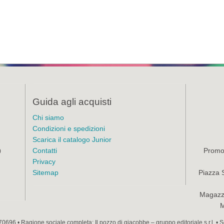
Guida agli acquisti
Chi siamo
Condizioni e spedizioni
Scarica il catalogo Junior
Contatti
Promoz
)
Privacy
Sitemap
Piazza 
Magazzi
M
70696 • Ragione sociale completa: Il pozzo di giacobbe – gruppo editoriale s.r.l. •