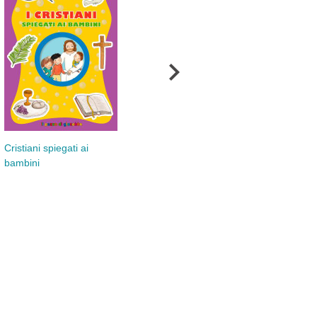
La 
Cristiani spiegati ai
Nonviolenza spiegata ai
ins
bambini
bambini