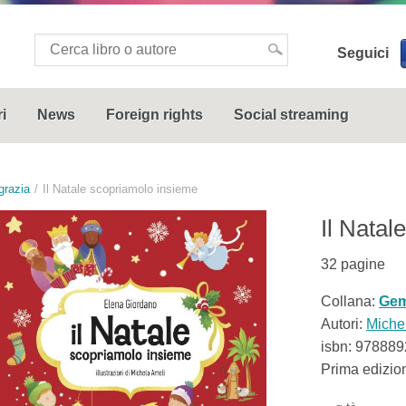
Seguici
i
News
Foreign rights
Social streaming
razia
Il Natale scopriamolo insieme
Il Natal
32
pagine
Collana:
Gem
Autori:
Miche
isbn:
978889
Prima edizio