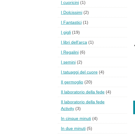
I cuoricini
(1)
I Dolcissimi
(2)
I Fantastici
(1)
I gigli
(19)
I libri dell'arca
(1)
I Regalini
(6)
I semini
(2)
I tatuaggi del cuore
(4)
Il germoglio
(20)
Il laboratorio della fede
(4)
Il laboratorio della fede
Activity
(3)
In cinque minuti
(4)
In due minuti
(5)