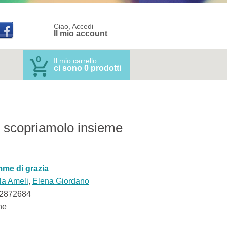
Ciao, Accedi
Il mio account
0
Il mio carrello
ci sono 0 prodotti
e scopriamolo insieme
me di grazia
la Ameli
,
Elena Giordano
2872684
ne