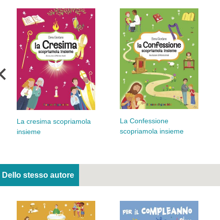
La Confessione
La cresima scopriamola
scopriamola insieme
insieme
Dello stesso autore