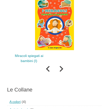
Miracoli spiegati ai
Dio spiegato ai
bambini (I)
Le Collane
A colori
(4)