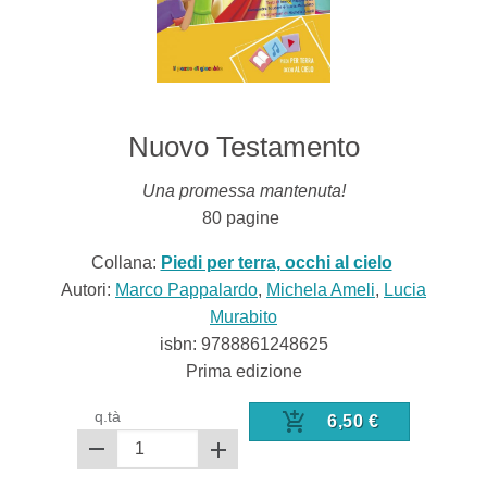
Nuovo Testamento
Una promessa mantenuta!
80
pagine
Collana:
Piedi per terra, occhi al cielo
Autori:
Marco Pappalardo
,
Michela Ameli
,
Lucia
Murabito
isbn:
9788861248625
Prima edizione
q.tà
6,50
€