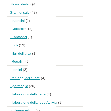
Gli arcobaleni
(4)
Grani di sale
(47)
I cuoricini
(1)
I Dolcissimi
(2)
I Fantastici
(1)
I gigli
(19)
I libri dell'arca
(1)
I Regalini
(6)
I semini
(2)
I tatuaggi del cuore
(4)
Il germoglio
(20)
Il laboratorio della fede
(4)
Il laboratorio della fede Activity
(3)
In cinque minuti
(4)