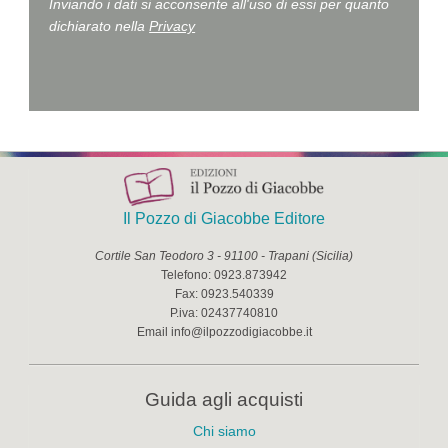
Inviando i dati si acconsente all'uso di essi per quanto
dichiarato nella
Privacy
Il Pozzo di Giacobbe Editore
Cortile San Teodoro 3
-
91100
-
Trapani
(
Sicilia
)
Telefono:
0923.873942
Fax:
0923.540339
P.iva:
02437740810
Email
info@ilpozzodigiacobbe.it
Guida agli acquisti
Chi siamo