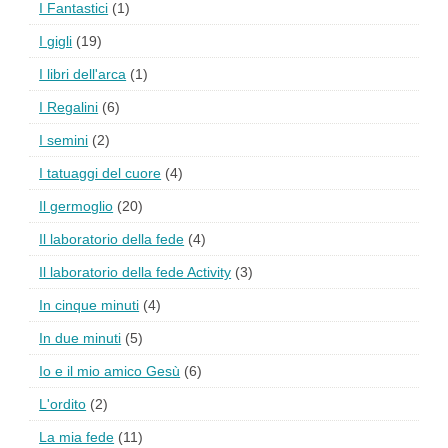
I Fantastici
(1)
I gigli
(19)
I libri dell'arca
(1)
I Regalini
(6)
I semini
(2)
I tatuaggi del cuore
(4)
Il germoglio
(20)
Il laboratorio della fede
(4)
Il laboratorio della fede Activity
(3)
In cinque minuti
(4)
In due minuti
(5)
Io e il mio amico Gesù
(6)
L'ordito
(2)
La mia fede
(11)