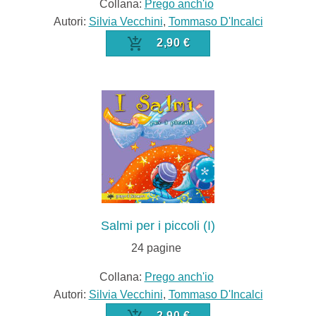
Collana:
Prego anch'io
Autori:
Silvia Vecchini
,
Tommaso D'Incalci
2,90 €
Salmi per i piccoli (I)
24
pagine
Collana:
Prego anch'io
Autori:
Silvia Vecchini
,
Tommaso D'Incalci
2,90 €