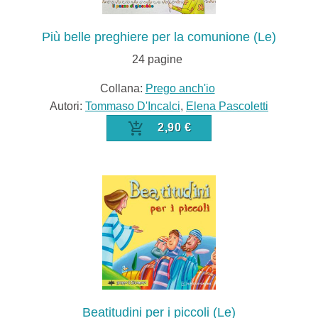
Più belle preghiere per la comunione (Le)
24
pagine
Collana:
Prego anch'io
Autori:
Tommaso D'Incalci
,
Elena Pascoletti
2,90 €
Beatitudini per i piccoli (Le)