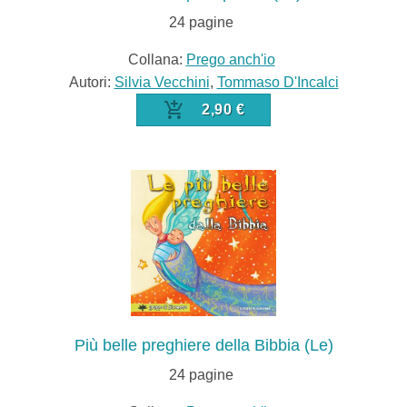
24
pagine
Collana:
Prego anch'io
Autori:
Silvia Vecchini
,
Tommaso D'Incalci
2,90 €
Più belle preghiere della Bibbia (Le)
24
pagine