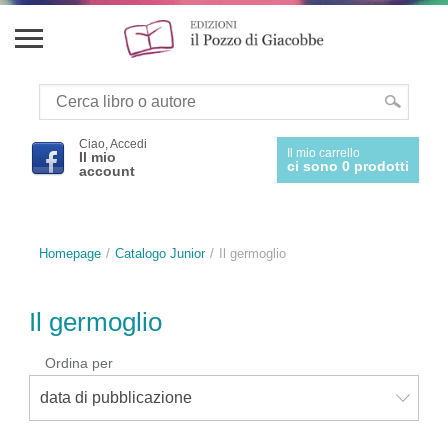
Ciao, Accedi
Il mio carrello
Il mio
ci sono 0 prodotti
account
Homepage
Catalogo Junior
Il germoglio
Il germoglio
Ordina per
data di pubblicazione