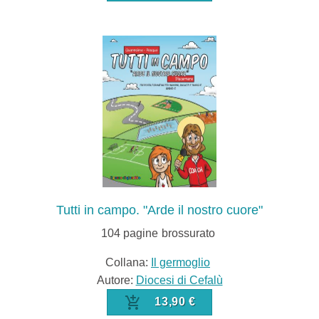
Tutti in campo. "Arde il nostro cuore"
104
pagine
brossurato
Collana:
Il germoglio
Autore:
Diocesi di Cefalù
13,90 €