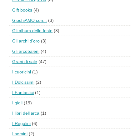
Gift books
(4)
GiochiAMO con...
(3)
Gli album delle feste
(3)
Gli archi d'oro
(3)
Gli arcobaleni
(4)
Grani di sale
(47)
I cuoricini
(1)
I Dolcissimi
(2)
I Fantastici
(1)
I gigli
(19)
I libri dell'arca
(1)
I Regalini
(6)
I semini
(2)