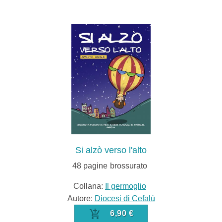
Si alzò verso l'alto
48
pagine
brossurato
Collana:
Il germoglio
Autore:
Diocesi di Cefalù
6,90 €