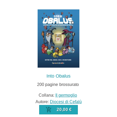
Into Obalus
200
pagine
brossurato
Collana:
Il germoglio
Autore:
Diocesi di Cefalù
20,00 €