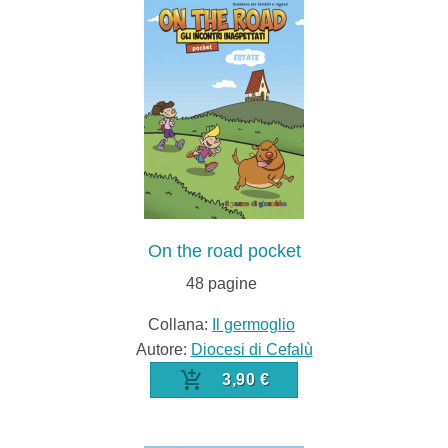
On the road pocket
48
pagine
Collana:
Il germoglio
Autore:
Diocesi di Cefalù
3,90 €