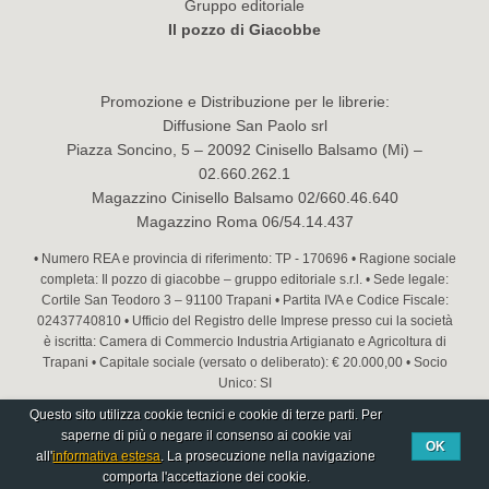
Gruppo editoriale
Il pozzo di Giacobbe
Promozione e Distribuzione per le librerie:
Diffusione San Paolo srl
Piazza Soncino, 5 – 20092 Cinisello Balsamo (Mi) –
02.660.262.1
Magazzino Cinisello Balsamo 02/660.46.640
Magazzino Roma 06/54.14.437
• Numero REA e provincia di riferimento: TP - 170696 • Ragione sociale
completa: Il pozzo di giacobbe – gruppo editoriale s.r.l. • Sede legale:
Cortile San Teodoro 3 – 91100 Trapani • Partita IVA e Codice Fiscale:
02437740810 • Ufficio del Registro delle Imprese presso cui la società
è iscritta: Camera di Commercio Industria Artigianato e Agricoltura di
Trapani • Capitale sociale (versato o deliberato): € 20.000,00 • Socio
Unico: SI
Questo sito utilizza cookie tecnici e cookie di terze parti. Per
Concept&Design
Vittorio Maria Vecchi
saperne di più o negare il consenso ai cookie vai
OK
all'
informativa estesa
. La prosecuzione nella navigazione
comporta l'accettazione dei cookie.