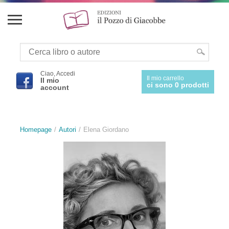
Ciao, Accedi
Il mio carrello
Il mio
ci sono 0 prodotti
account
Homepage
Autori
Elena Giordano