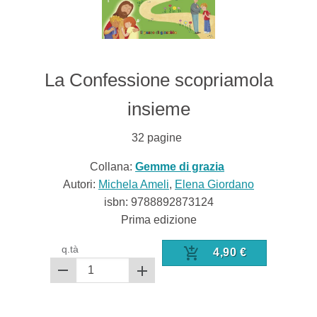
La Confessione scopriamola
insieme
32
pagine
Collana:
Gemme di grazia
Autori:
Michela Ameli
,
Elena Giordano
isbn:
9788892873124
Prima edizione
q.tà
4,90
€