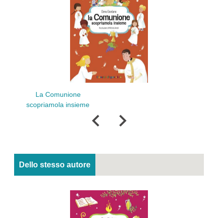
La Mess
La Comunione
i
scopriamola insieme
Dello stesso autore