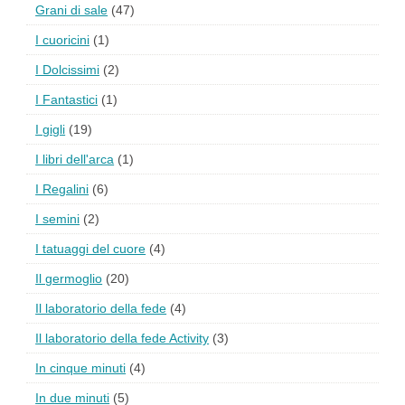
Grani di sale
(47)
I cuoricini
(1)
I Dolcissimi
(2)
I Fantastici
(1)
I gigli
(19)
I libri dell'arca
(1)
I Regalini
(6)
I semini
(2)
I tatuaggi del cuore
(4)
Il germoglio
(20)
Il laboratorio della fede
(4)
Il laboratorio della fede Activity
(3)
In cinque minuti
(4)
In due minuti
(5)