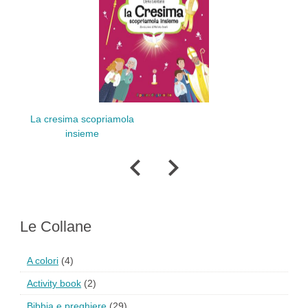
La cresima scopriamola
Profum
insieme
Le Collane
A colori
(4)
Activity book
(2)
Bibbia e preghiere
(29)