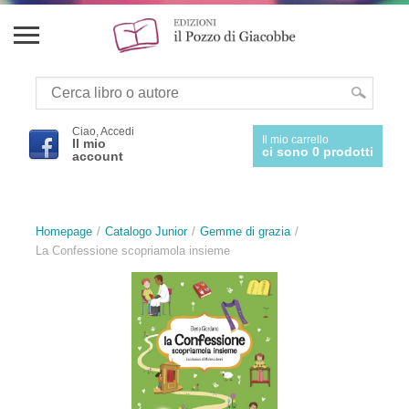
Ciao, Accedi
Il mio carrello
Il mio
ci sono 0 prodotti
account
Homepage
Catalogo Junior
Gemme di grazia
La Confessione scopriamola insieme