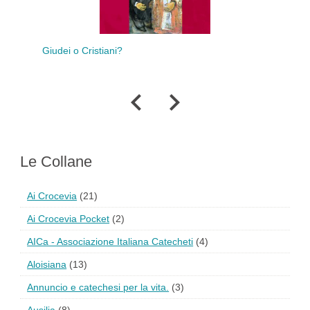
dei o Cristiani?
Gesù e i messia d’
Le Collane
Ai Crocevia
(21)
Ai Crocevia Pocket
(2)
AICa - Associazione Italiana Catecheti
(4)
Aloisiana
(13)
Annuncio e catechesi per la vita.
(3)