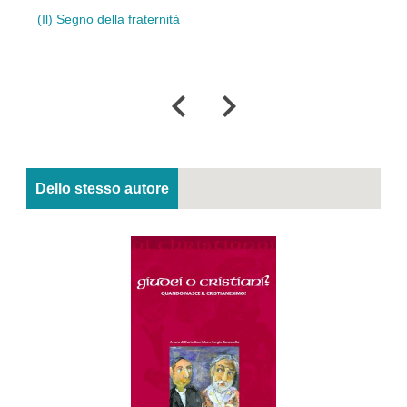
o della fraternità
Scambio di memorie
incontro di culture
Dello stesso autore