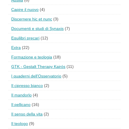
Ausilia
(8)
Capire il nuovo
(4)
Discernere hic et nunc
(3)
Documenti e studi di Synaxis
(7)
Equilibri precari
(12)
Extra
(22)
Formazione e teologia
(18)
GTK - Gestalt Therapy Kairós
(11)
I quaderni dell'Osservatorio
(5)
Il cipresso bianco
(2)
Il mandorlo
(4)
Il pellicano
(16)
Il senso della vita
(2)
Il teologo
(9)