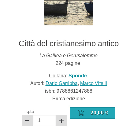
Città del cristianesimo antico
La Galilea e Gerusalemme
224
pagine
Collana:
Sponde
Autori:
Dario Garribba
,
Marco Vitelli
isbn:
9788861247888
Prima edizione
q.tà
20,00
€