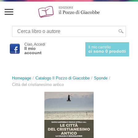
Ciao, Accedi
Il mio carrello
Il mio
ci sono 0 prodotti
account
Homepage
Catalogo Il Pozzo di Giacobbe
Sponde
Città del cristianesimo antico