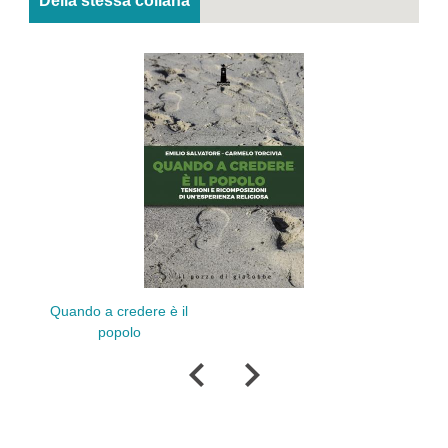
Della stessa collana
Dialo
Quando a credere è il
popolo