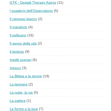
GTK - Gestalt Therapy Kairós
(11)
I quaderni dell'Osservatorio
(5)
Il cipresso bianco
(2)
Il mandorlo
(4)
Il pellicano
(16)
Il senso della vita
(2)
Il teologo
(9)
Inediti scenari
(6)
Intrecci
(3)
La Bibbia e le donne
(19)
La lampara
(2)
La nube, la via
(5)
La zattera
(1)
Le forme e la luce
(7)