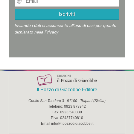
Inviando i dati si acconsente all'uso di essi per quanto
dichiarato nella
Privacy
Il Pozzo di Giacobbe Editore
Cortile San Teodoro 3
-
91100
-
Trapani
(
Sicilia
)
Telefono:
0923.873942
Fax:
0923.540339
P.iva:
02437740810
Email
info@ilpozzodigiacobbe.it