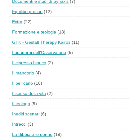
Documenti e studi di Synaxis
(7)
Equilibri precari
(12)
Extra
(22)
Formazione e teologia
(18)
GTK - Gestalt Therapy Kairós
(11)
I quaderni dell'Osservatorio
(5)
Il cipresso bianco
(2)
Il mandorlo
(4)
Il pellicano
(16)
Il senso della vita
(2)
Il teologo
(9)
Inediti scenari
(6)
Intrecci
(3)
La Bibbia e le donne
(19)