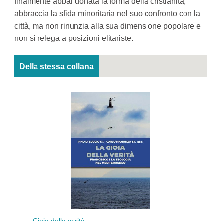
finalmente abbandonata la forma della cristianità,
abbraccia la sfida minoritaria nel suo confronto con la
città, ma non rinunzia alla sua dimensione popolare e
non si relega a posizioni elitariste.
Della stessa collana
lla verità
Spazio europeo e