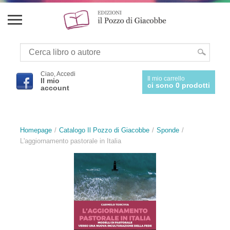
Ciao, Accedi
Il mio carrello
Il mio
ci sono 0 prodotti
account
Homepage
Catalogo Il Pozzo di Giacobbe
Sponde
L'aggiornamento pastorale in Italia