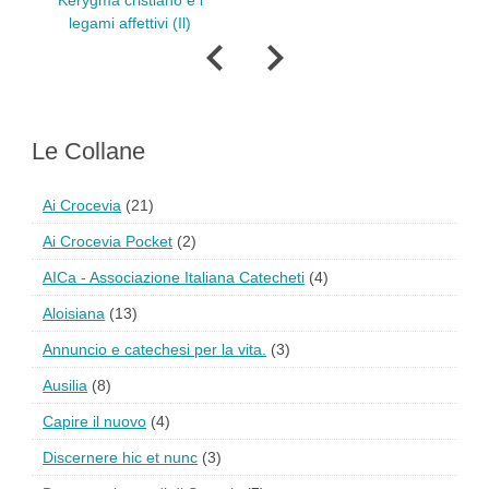
 cristiano e i
Chiesa è una fratern
 affettivi (Il)
Le Collane
Ai Crocevia
(21)
Ai Crocevia Pocket
(2)
AICa - Associazione Italiana Catecheti
(4)
Aloisiana
(13)
Annuncio e catechesi per la vita.
(3)
Ausilia
(8)
Capire il nuovo
(4)
Discernere hic et nunc
(3)