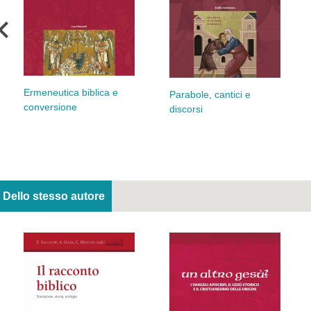
Ermeneutica biblica e
Parabole, cantici e
conversione
discorsi
Dello stesso autore