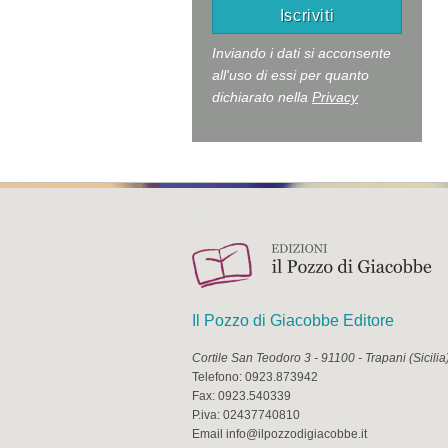
Inviando i dati si acconsente
all'uso di essi per quanto
dichiarato nella
Privacy
Il Pozzo di Giacobbe Editore
Cortile San Teodoro 3
-
91100
-
Trapani
(
Sicilia
Telefono:
0923.873942
Fax:
0923.540339
P.iva:
02437740810
Email
info@ilpozzodigiacobbe.it