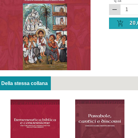
q.tà
20,
Della stessa collana