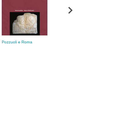
Pozzuoli e Roma
Gio
Le parole della
migrazione