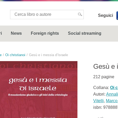
Seguici
i
News
Foreign rights
Social streaming
e
Oi christianoi
Gesù e i messia d’Israele
Gesù e i
212
pagine
Collana:
Oi c
Autori:
Annal
Vitelli
,
Marco 
isbn:
978888