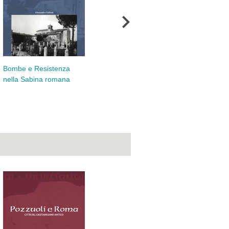
Reg
Bombe e Resistenza
Pensiero e azione in
del
nella Sabina romana
Luigi Sturzo