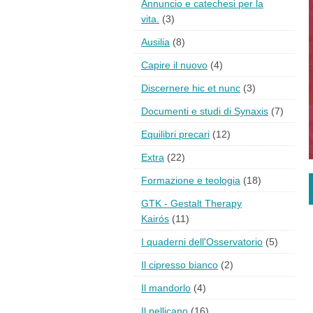
Annuncio e catechesi per la
vita.
(3)
Ausilia
(8)
Capire il nuovo
(4)
Discernere hic et nunc
(3)
Documenti e studi di Synaxis
(7)
Equilibri precari
(12)
Extra
(22)
Formazione e teologia
(18)
GTK - Gestalt Therapy
Kairós
(11)
I quaderni dell'Osservatorio
(5)
Il cipresso bianco
(2)
Il mandorlo
(4)
Il pellicano
(16)