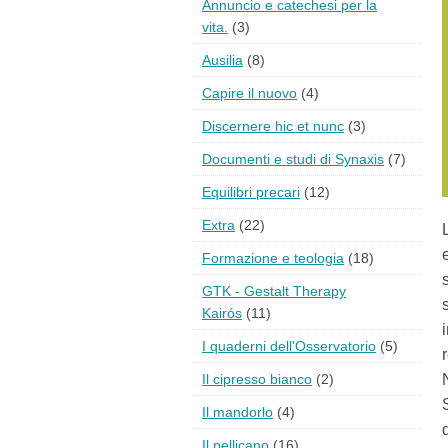
Annuncio e catechesi per la
vita.
(3)
Ausilia
(8)
Capire il nuovo
(4)
Discernere hic et nunc
(3)
Documenti e studi di Synaxis
(7)
Equilibri precari
(12)
Extra
(22)
Formazione e teologia
(18)
GTK - Gestalt Therapy
Kairós
(11)
I quaderni dell'Osservatorio
(5)
Il cipresso bianco
(2)
Il mandorlo
(4)
Il pellicano
(16)