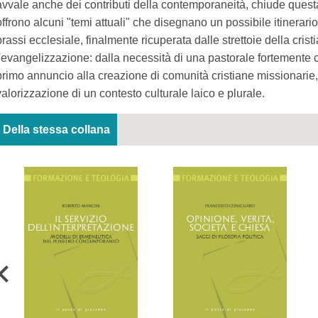
avvale anche dei contributi della contemporaneità, chiude quest
offrono alcuni "temi attuali" che disegnano un possibile itinerario
prassi ecclesiale, finalmente ricuperata dalle strettoie della crist
l'evangelizzazione: dalla necessità di una pastorale fortemente 
primo annuncio alla creazione di comunità cristiane missionarie,
valorizzazione di un contesto culturale laico e plurale.
Della stessa collana