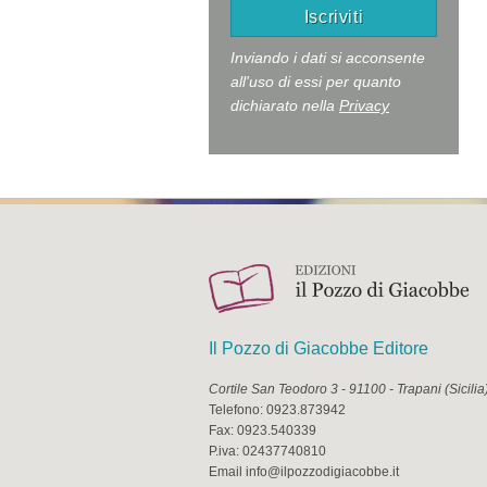
Inviando i dati si acconsente
all'uso di essi per quanto
dichiarato nella
Privacy
Il Pozzo di Giacobbe Editore
Cortile San Teodoro 3
-
91100
-
Trapani
(
Sicilia
Telefono:
0923.873942
Fax:
0923.540339
P.iva:
02437740810
Email
info@ilpozzodigiacobbe.it