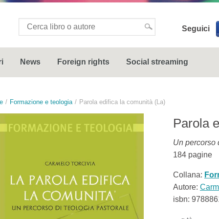
Seguici
i
News
Foreign rights
Social streaming
e
Formazione e teologia
Parola edifica la comunità (La)
Parola e
Un percorso d
184
pagine
Collana:
For
Autore:
Carme
isbn:
978886