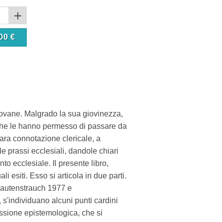
00
€
iovane. Malgrado la sua giovinezza,
 che le hanno permesso di passare da
iara connotazione clericale, a
le prassi ecclesiali, dandole chiari
o ecclesiale. Il presente libro,
i esiti. Esso si articola in due parti.
(Rautenstrauch 1977 e
 s'individuano alcuni punti cardini
lessione epistemologica, che si