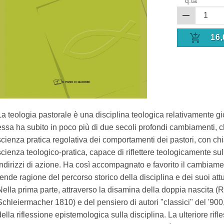
q.tà
16,
La teologia pastorale è una disciplina teologica relativamente g
essa ha subito in poco più di due secoli profondi cambiamenti,
scienza pratica regolativa dei comportamenti dei pastori, con ch
scienza teologico-pratica, capace di riflettere teologicamente sul
indirizzi di azione. Ha così accompagnato e favorito il cambiament
rende ragione del percorso storico della disciplina e dei suoi attual
Nella prima parte, attraverso la disamina della doppia nascita 
Schleiermacher 1810) e del pensiero di autori "classici" del '900,
della riflessione epistemologica sulla disciplina. La ulteriore rif