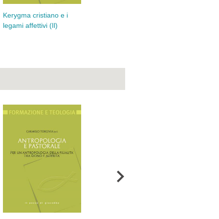
Kerygma cristiano e i
Agi
La ricerca del bene e la
legami affettivi (Il)
gru
fondazione della norma
morale