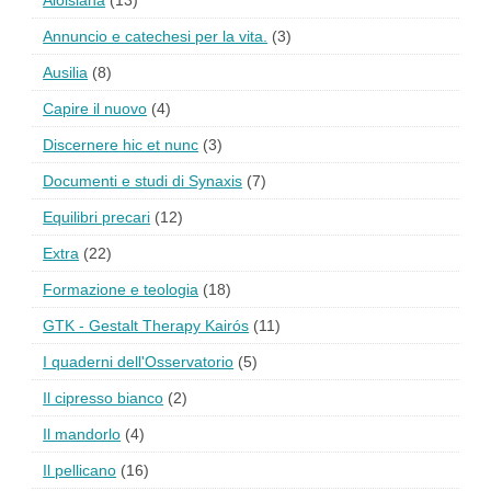
Aloisiana
(13)
Annuncio e catechesi per la vita.
(3)
Ausilia
(8)
Capire il nuovo
(4)
Discernere hic et nunc
(3)
Documenti e studi di Synaxis
(7)
Equilibri precari
(12)
Extra
(22)
Formazione e teologia
(18)
GTK - Gestalt Therapy Kairós
(11)
I quaderni dell'Osservatorio
(5)
Il cipresso bianco
(2)
Il mandorlo
(4)
Il pellicano
(16)