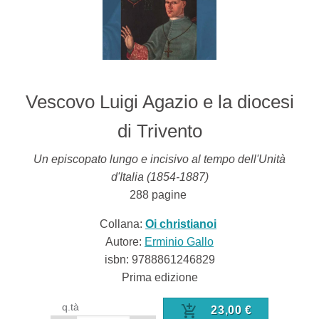
Vescovo Luigi Agazio e la diocesi
di Trivento
Un episcopato lungo e incisivo al tempo dell'Unità
d'Italia (1854-1887)
288
pagine
Collana:
Oi christianoi
Autore:
Erminio Gallo
isbn:
9788861246829
Prima edizione
q.tà
23,00
€