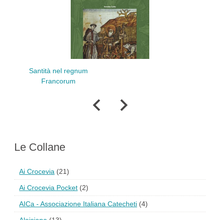
 regnum
Francesco uomo del
rum
Medioevo
Le Collane
Ai Crocevia
(21)
Ai Crocevia Pocket
(2)
AICa - Associazione Italiana Catecheti
(4)