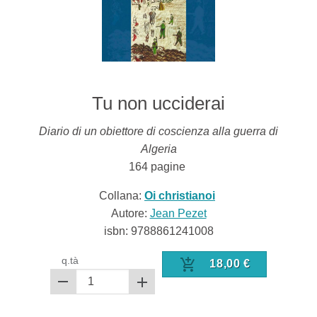
Tu non ucciderai
Diario di un obiettore di coscienza alla guerra di
Algeria
164
pagine
Collana:
Oi christianoi
Autore:
Jean Pezet
isbn:
9788861241008
q.tà
18,00
€