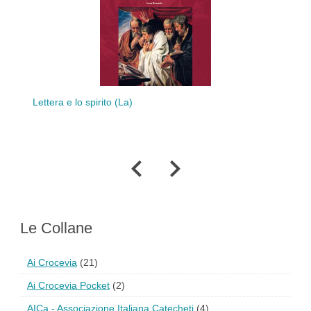
Lettera e lo spirito (La)
Ipaz
S
Le Collane
Ai Crocevia
(21)
Ai Crocevia Pocket
(2)
AICa - Associazione Italiana Catecheti
(4)