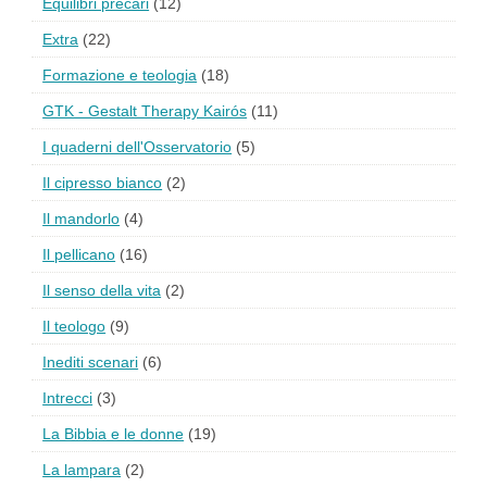
Equilibri precari
(12)
Extra
(22)
Formazione e teologia
(18)
GTK - Gestalt Therapy Kairós
(11)
I quaderni dell'Osservatorio
(5)
Il cipresso bianco
(2)
Il mandorlo
(4)
Il pellicano
(16)
Il senso della vita
(2)
Il teologo
(9)
Inediti scenari
(6)
Intrecci
(3)
La Bibbia e le donne
(19)
La lampara
(2)