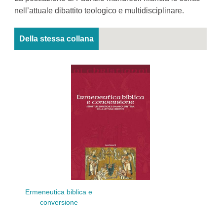
nell’attuale dibattito teologico e multidisciplinare.
Della stessa collana
Ermeneutica biblica e
P
conversione