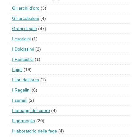
Gli archi d'oro
(3)
Gli arcobaleni
(4)
Grani di sale
(47)
I cuoricini
(1)
I Dolcissimi
(2)
I Fantastici
(1)
I gigli
(19)
I libri dell'arca
(1)
I Regalini
(6)
I semini
(2)
I tatuaggi del cuore
(4)
Il germoglio
(20)
Il laboratorio della fede
(4)