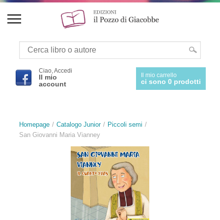
Ciao, Accedi
Il mio carrello
Il mio
ci sono 0 prodotti
account
Homepage
Catalogo Junior
Piccoli semi
San Giovanni Maria Vianney