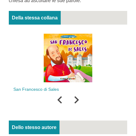
chiesa ad ascoltare le sue parole.
Della stessa collana
San Francesco di Sales
San
Dello stesso autore