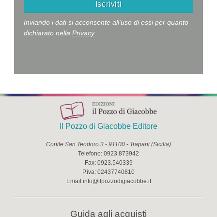
Inviando i dati si acconsente all'uso di essi per quanto
dichiarato nella
Privacy
Il Pozzo di Giacobbe Editore
Cortile San Teodoro 3
-
91100
-
Trapani
(
Sicilia
)
Telefono:
0923.873942
Fax:
0923.540339
P.iva:
02437740810
Email
info@ilpozzodigiacobbe.it
Guida agli acquisti