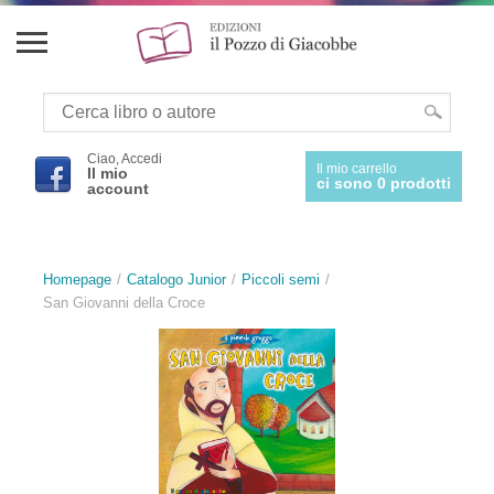
Ciao, Accedi
Il mio carrello
Il mio
ci sono 0 prodotti
account
Homepage
Catalogo Junior
Piccoli semi
San Giovanni della Croce