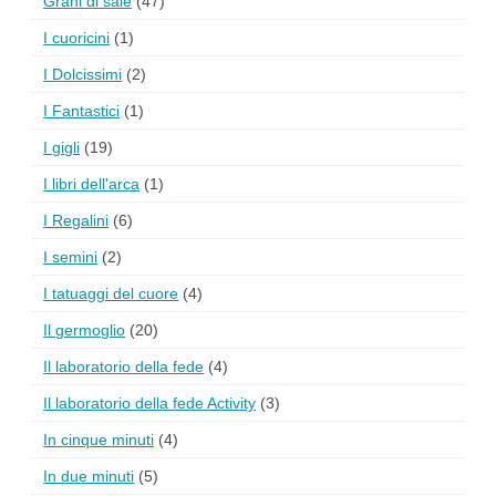
Grani di sale
(47)
I cuoricini
(1)
I Dolcissimi
(2)
I Fantastici
(1)
I gigli
(19)
I libri dell'arca
(1)
I Regalini
(6)
I semini
(2)
I tatuaggi del cuore
(4)
Il germoglio
(20)
Il laboratorio della fede
(4)
Il laboratorio della fede Activity
(3)
In cinque minuti
(4)
In due minuti
(5)