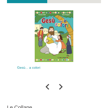
B
Gesù... a colori
Le Collane