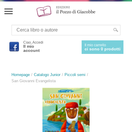
Ciao, Accedi
Il mio carrello
Il mio
ci sono 0 prodotti
account
Homepage
Catalogo Junior
Piccoli semi
San Giovanni Evangelista