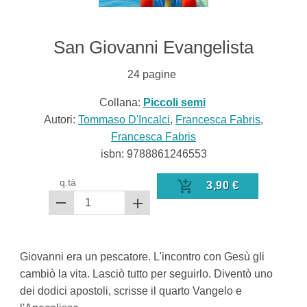
San Giovanni Evangelista
24
pagine
Collana:
Piccoli semi
Autori:
Tommaso D'Incalci
,
Francesca Fabris
,
Francesca Fabris
isbn:
9788861246553
q.tà
3,90
€
Giovanni era un pescatore. L'incontro con Gesù gli
cambiò la vita. Lasciò tutto per seguirlo. Diventò uno
dei dodici apostoli, scrisse il quarto Vangelo e