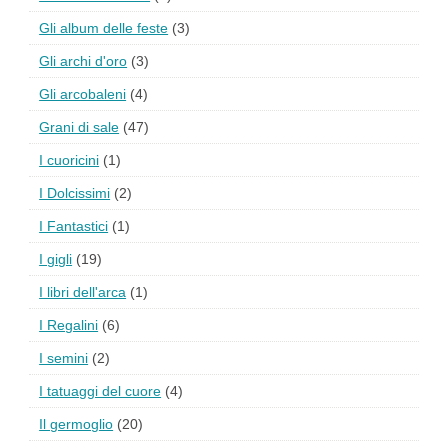
Gli album delle feste
(3)
Gli archi d'oro
(3)
Gli arcobaleni
(4)
Grani di sale
(47)
I cuoricini
(1)
I Dolcissimi
(2)
I Fantastici
(1)
I gigli
(19)
I libri dell'arca
(1)
I Regalini
(6)
I semini
(2)
I tatuaggi del cuore
(4)
Il germoglio
(20)