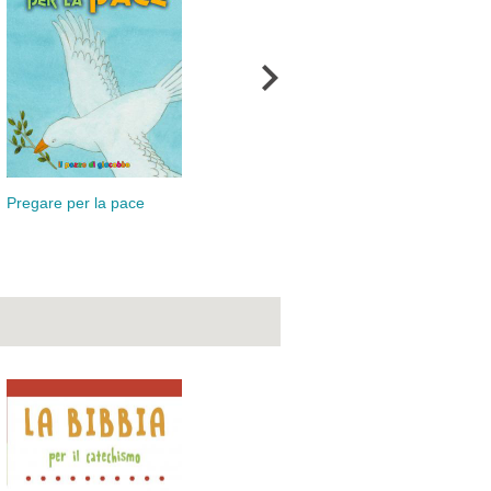
Pregare per la pace
Per la mia Cresima
Per