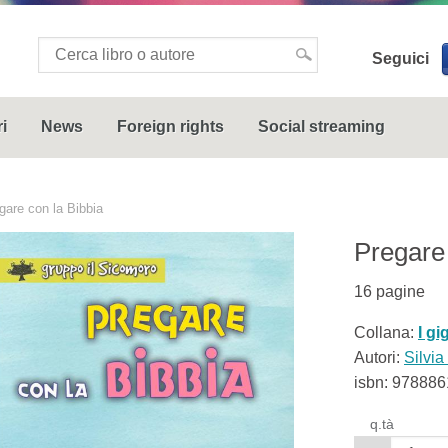
Seguici
i
News
Foreign rights
Social streaming
gare con la Bibbia
Pregare 
16
pagine
Collana:
I gig
Autori:
Silvia
isbn:
978886
q.tà