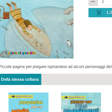
1,
Piccole pagine per pregare ispirandosi ad alcuni personaggi del
Della stessa collana