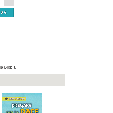
20
€
la Bibbia.