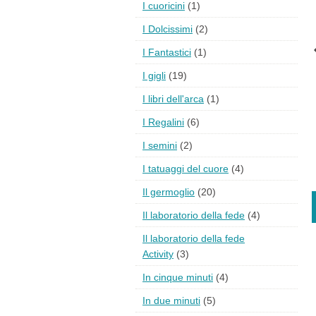
I cuoricini
(1)
I Dolcissimi
(2)
I Fantastici
(1)
I gigli
(19)
I libri dell'arca
(1)
I Regalini
(6)
I semini
(2)
I tatuaggi del cuore
(4)
Il germoglio
(20)
Il laboratorio della fede
(4)
Il laboratorio della fede
Activity
(3)
In cinque minuti
(4)
In due minuti
(5)