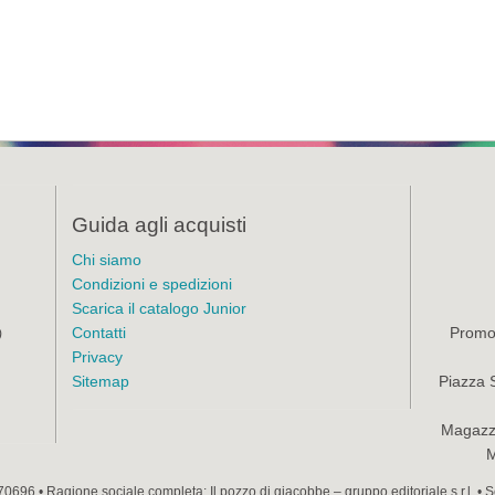
Guida agli acquisti
Chi siamo
Condizioni e spedizioni
Scarica il catalogo Junior
Contatti
Promoz
)
Privacy
Sitemap
Piazza 
Magazzi
M
70696 • Ragione sociale completa: Il pozzo di giacobbe – gruppo editoriale s.r.l. •