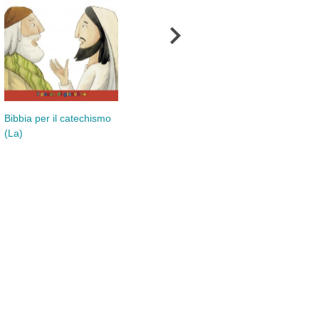
Giacomo Gaglione
Mie
Bibbia per il catechismo
(La)