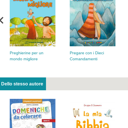
Preghierine per un
Pregare con i Dieci
mondo migliore
Comandamenti
Dello stesso autore