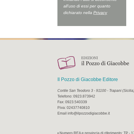
all'uso di essi per quanto
dichiarato nella
Privacy
Il Pozzo di Giacobbe Editore
Cortile San Teodoro 3
-
91100
-
Trapani
(
Sicilia
Telefono:
0923.873942
Fax:
0923.540339
P.iva:
02437740810
Email
info@ilpozzodigiacobbe.it
• Numero REA e provincia di riferimento: TP - 1