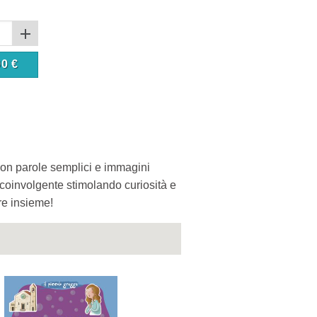
90
€
con parole semplici e immagini
a coinvolgente stimolando curiosità e
re insieme!