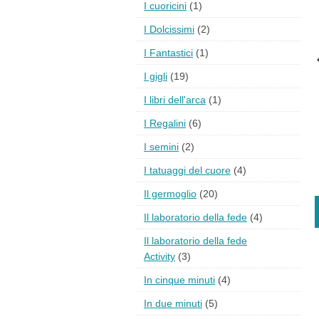
I cuoricini
(1)
I Dolcissimi
(2)
I Fantastici
(1)
I gigli
(19)
I libri dell'arca
(1)
I Regalini
(6)
I semini
(2)
I tatuaggi del cuore
(4)
Il germoglio
(20)
Il laboratorio della fede
(4)
Il laboratorio della fede
Activity
(3)
In cinque minuti
(4)
In due minuti
(5)