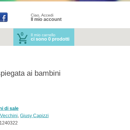
Ciao, Accedi
Il mio account
0
Il mio carrello
ci sono 0 prodotti
piegata ai bambini
i di sale
 Vecchini
,
Giusy Capizzi
1240322