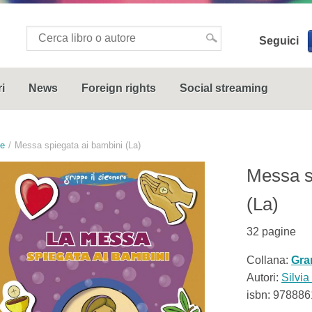
Seguici
i
News
Foreign rights
Social streaming
le
Messa spiegata ai bambini (La)
Messa s
(La)
32
pagine
Collana:
Gran
Autori:
Silvia
isbn:
978886