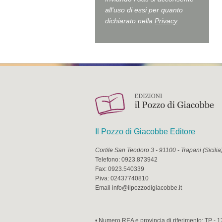
all'uso di essi per quanto
dichiarato nella
Privacy
Il Pozzo di Giacobbe Editore
Cortile San Teodoro 3
-
91100
-
Trapani
(
Sicilia
Telefono:
0923.873942
Fax:
0923.540339
P.iva:
02437740810
Email
info@ilpozzodigiacobbe.it
• Numero REA e provincia di riferimento: TP - 1