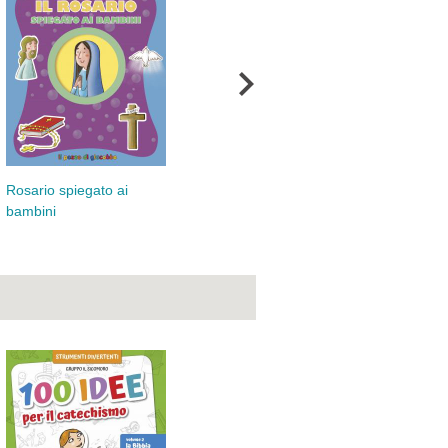
Dieci Comandamenti
Rosario spiegato ai
Tri
spiegati ai bambini (I)
bambini
bam