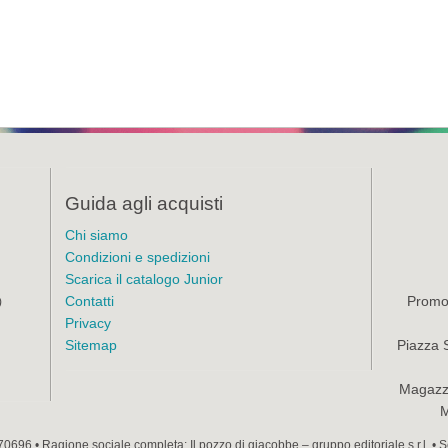
Guida agli acquisti
Chi siamo
Condizioni e spedizioni
Scarica il catalogo Junior
Contatti
Promoz
)
Privacy
Sitemap
Piazza 
Magazzi
M
70696 • Ragione sociale completa: Il pozzo di giacobbe – gruppo editoriale s.r.l. •