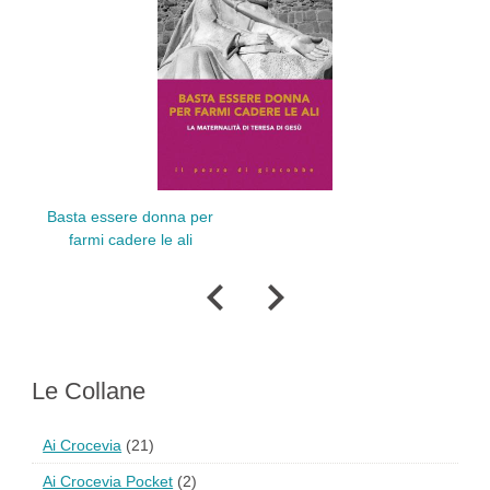
Basta essere donna per
L'
farmi cadere le ali
bis
Le Collane
Ai Crocevia
(21)
Ai Crocevia Pocket
(2)