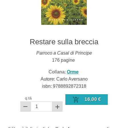
Restare sulla breccia
Parroco a Casal di Principe
176
pagine
Collana:
Orme
Autore: Carlo Aversano
isbn:
9788892872318
q.tà
16,00
€