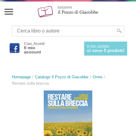
Ciao, Accedi
Il mio carrello
Il mio
ci sono 0 prodotti
account
Homepage
Catalogo Il Pozzo di Giacobbe
Orme
Restare sulla breccia