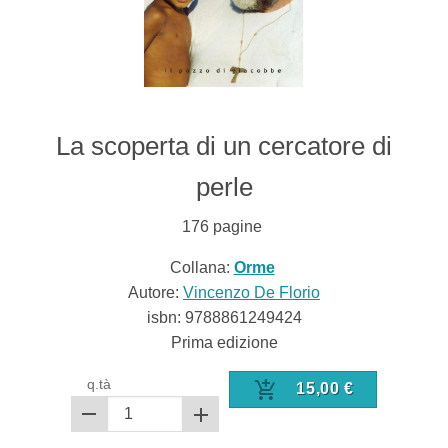
La scoperta di un cercatore di
perle
176
pagine
Collana:
Orme
Autore:
Vincenzo De Florio
isbn:
9788861249424
Prima edizione
q.tà
15,00
€