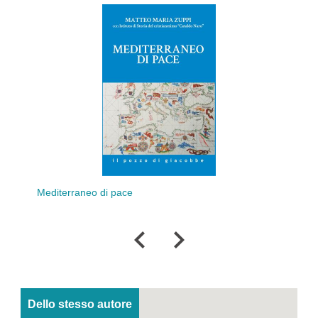
L'uomo cumulo di
rraneo di pace
bisogni o anelito al
trascendenza?
Dello stesso autore