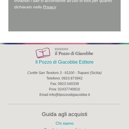
Inviando i dati si acconsente all'uso di essi per quanto
dichiarato nella
Privacy
Il Pozzo di Giacobbe Editore
Cortile San Teodoro 3
-
91100
-
Trapani
(
Sicilia
)
Telefono:
0923.873942
Fax:
0923.540339
P.iva:
02437740810
Email
info@ilpozzodigiacobbe.it
Guida agli acquisti
Chi siamo