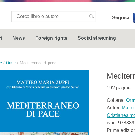
Seguici
i
News
Foreign rights
Social streaming
e
Orme
Mediterraneo di pace
Mediter
192
pagine
Collana:
Or
Autori:
Matte
Cristianesim
isbn:
978889
Prima edizio