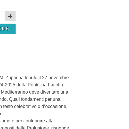
00
€
o M. Zuppi ha tenuto il 27 novembre
-2025 della Pontificia Facoltà
«Il Mediterraneo deve diventare una
ondo. Quali fondamenti per una
n testo celebrativo o d’occasione,
o
sumere per contribuire alla
proposti dalla Prolusione, risponde