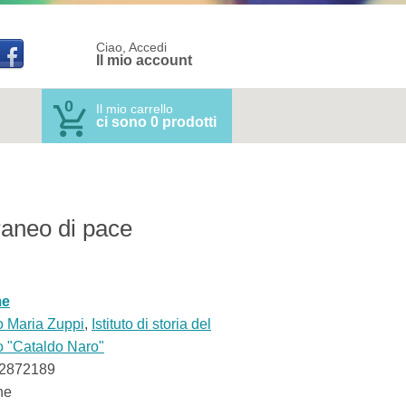
Ciao, Accedi
Il mio account
0
Il mio carrello
ci sono 0 prodotti
raneo di pace
me
o Maria Zuppi
,
Istituto di storia del
o "Cataldo Naro"
2872189
ne