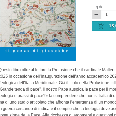
q.tà
18,
Questo libro offre al lettore la Prolusione che il cardinale Matte
2025 in occasione dell’inaugurazione dell’anno accademico 2024
Teologica dell’Italia Meridionale. Già il titolo della Prolusione: 
“Grande tenda di pace”. Il nostro Papa auspica la pace per il m
teologia e prassi di pace?» fa comprendere che non si tratta di u
ma di uno studio articolato che affronta l’emergenza di un mond
in guerra cercando di indicare il compito che la teologia deve as
costruzione della Pace. Alla ricchezza di argomenti e questioni 