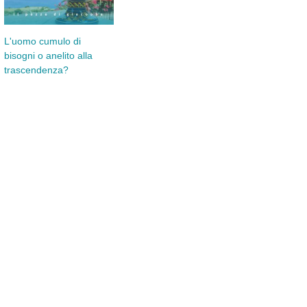
L'uomo cumulo di
Ub
La scoperta di un
bisogni o anelito alla
cercatore di perle
trascendenza?