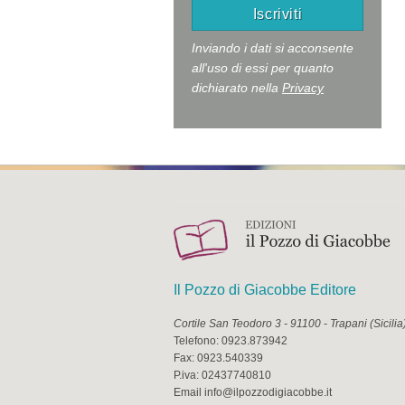
Inviando i dati si acconsente
all'uso di essi per quanto
dichiarato nella
Privacy
Il Pozzo di Giacobbe Editore
Cortile San Teodoro 3
-
91100
-
Trapani
(
Sicilia
Telefono:
0923.873942
Fax:
0923.540339
P.iva:
02437740810
Email
info@ilpozzodigiacobbe.it