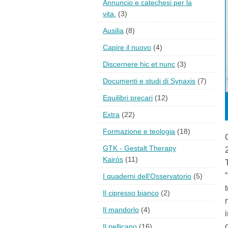
Annuncio e catechesi per la
vita.
(3)
Ausilia
(8)
Capire il nuovo
(4)
Discernere hic et nunc
(3)
Documenti e studi di Synaxis
(7)
Equilibri precari
(12)
Extra
(22)
Formazione e teologia
(18)
GTK - Gestalt Therapy
Kairós
(11)
I quaderni dell'Osservatorio
(5)
Il cipresso bianco
(2)
Il mandorlo
(4)
Il pellicano
(16)