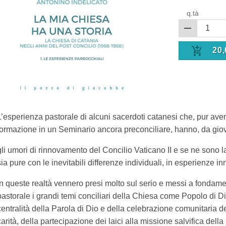
q.tà
20,
L’esperienza pastorale di alcuni sacerdoti catanesi che, pur ave
formazione in un Seminario ancora preconciliare, hanno, da giova
gli umori di rinnovamento del Concilio Vaticano II e se ne sono la
sia pure con le inevitabili differenze individuali, in esperienze i
In queste realtà vennero presi molto sul serio e messi a fondamen
pastorale i grandi temi conciliari della Chiesa come Popolo di 
centralità della Parola di Dio e della celebrazione comunitaria del
carità, della partecipazione dei laici alla missione salvifica dell