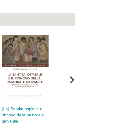
Vescovo di Catania
«Ci
(La) Santità ospitale e il
Antonio Faraone (1530-
vol
rinnovo della pastorale
1572)
giovanile