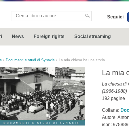
Seguici
i
News
Foreign rights
Social streaming
e
Documenti e studi di Synaxis
La mia chiesa ha una storia
La mia c
La chiesa di 
(1966-1988)
192
pagine
Collana:
Doc
Autore: Anton
isbn:
978889