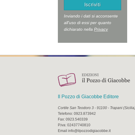
Inviando i dati si acconsente
all'uso di essi per quanto
dichiarato nella
Privacy
Il Pozzo di Giacobbe Editore
Cortile San Teodoro 3
-
91100
-
Trapani
(
Sicilia
Telefono:
0923.873942
Fax:
0923.540339
P.iva:
02437740810
Email
info@ilpozzodigiacobbe.it