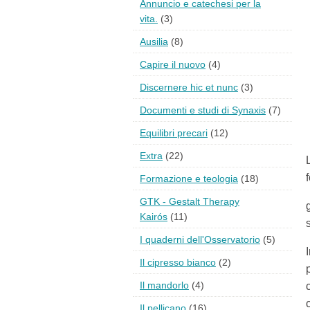
Annuncio e catechesi per la
vita.
(3)
Ausilia
(8)
Capire il nuovo
(4)
Discernere hic et nunc
(3)
Documenti e studi di Synaxis
(7)
Equilibri precari
(12)
Extra
(22)
Formazione e teologia
(18)
GTK - Gestalt Therapy
Kairós
(11)
I quaderni dell'Osservatorio
(5)
Il cipresso bianco
(2)
Il mandorlo
(4)
Il pellicano
(16)