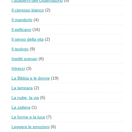
I quaderni dell'Osservatorio
(5)
Il cipresso bianco
(2)
Il mandorlo
(4)
Il pellicano
(16)
Il senso della vita
(2)
Il teologo
(9)
Inediti scenari
(6)
Intrecci
(3)
La Bibbia e le donne
(19)
La lampara
(2)
La nube, la via
(5)
La zattera
(1)
Le forme e la luce
(7)
Leggere le emozioni
(6)