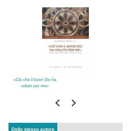
La mia 
«Ciò che il buon Dio ha
voluto per me»
Dello stesso autore