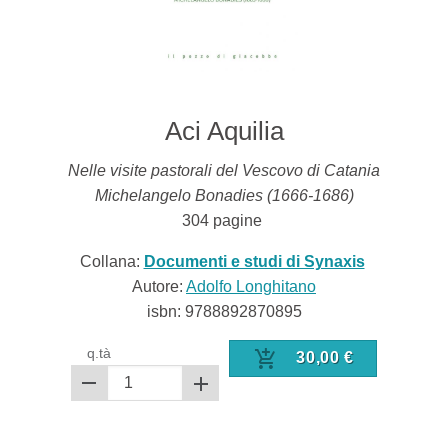
Aci Aquilia
Nelle visite pastorali del Vescovo di Catania
Michelangelo Bonadies (1666-1686)
304
pagine
Collana:
Documenti e studi di Synaxis
Autore:
Adolfo Longhitano
isbn:
9788892870895
q.tà
30,00
€