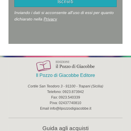
Inviando i dati si acconsente all'uso di essi per quanto
dichiarato nella
Privacy
Il Pozzo di Giacobbe Editore
Cortile San Teodoro 3
-
91100
-
Trapani
(
Sicilia
)
Telefono:
0923.873942
Fax:
0923.540339
P.iva:
02437740810
Email
info@ilpozzodigiacobbe.it
Guida agli acquisti