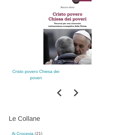
Cristo povero Chiesa dei
poveri
Tri
Le Collane
Ai Crocevia
(21)