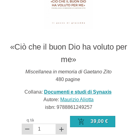
«Ciò che il buon Dio ha voluto per
me»
Miscellanea in memoria di Gaetano Zito
480
pagine
Collana:
Documenti e studi di Synaxis
Autore:
Maurizio Aliotta
isbn:
9788861249257
q.tà
39,00
€