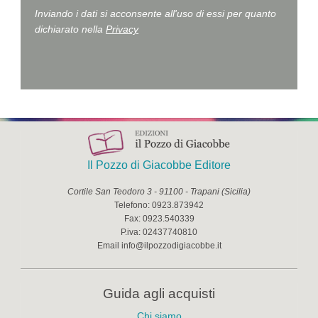
Inviando i dati si acconsente all'uso di essi per quanto
dichiarato nella
Privacy
Il Pozzo di Giacobbe Editore
Cortile San Teodoro 3
-
91100
-
Trapani
(
Sicilia
)
Telefono:
0923.873942
Fax:
0923.540339
P.iva:
02437740810
Email
info@ilpozzodigiacobbe.it
Guida agli acquisti
Chi siamo