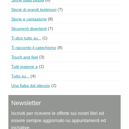
Storie dalla Bibbia
(6)
Storie di grandi testimoni
(7)
Storie e cantastorie
(8)
Strumenti divertenti
(7)
Ti dico tutto su...
(1)
Ti racconto il catechismo
(8)
Touch and feel
(3)
Tutti insieme a
(2)
Tutto su...
(4)
Una fiaba dal silenzio
(2)
Newsletter
Iscriviti per ricevere le offerte sui nostri libri ed
essere sempre aggiornato su appuntamenti ed
iniziative.