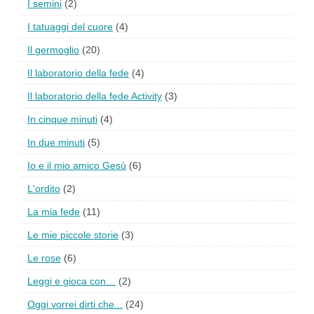
I semini
(2)
I tatuaggi del cuore
(4)
Il germoglio
(20)
Il laboratorio della fede
(4)
Il laboratorio della fede Activity
(3)
In cinque minuti
(4)
In due minuti
(5)
Io e il mio amico Gesù
(6)
L'ordito
(2)
La mia fede
(11)
Le mie piccole storie
(3)
Le rose
(6)
Leggi e gioca con…
(2)
Oggi vorrei dirti che...
(24)