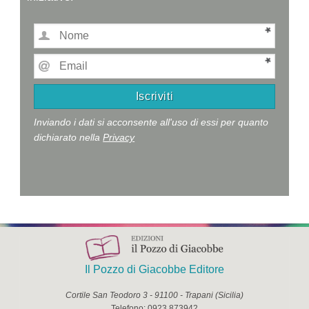
Inviando i dati si acconsente all'uso di essi per quanto
dichiarato nella
Privacy
Il Pozzo di Giacobbe Editore
Cortile San Teodoro 3
-
91100
-
Trapani
(
Sicilia
)
Telefono:
0923.873942