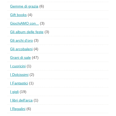
Gemme di grazia
(6)
Gift books
(4)
GiochiAMO con...
(3)
Gli album delle feste
(3)
Gli archi d'oro
(3)
Gli arcobaleni
(4)
Grani di sale
(47)
I cuoricini
(1)
I Dolcissimi
(2)
I Fantastici
(1)
I gigli
(19)
I libri dell'arca
(1)
I Regalini
(6)