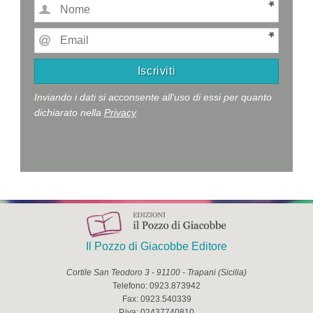
Inviando i dati si acconsente all'uso di essi per quanto
dichiarato nella
Privacy
Il Pozzo di Giacobbe Editore
Cortile San Teodoro 3
-
91100
-
Trapani
(
Sicilia
)
Telefono:
0923.873942
Fax:
0923.540339
P.iva:
02437740810