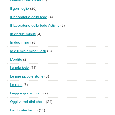
I tatuaggi del cuore
(4)
Il germoglio
(20)
Il laboratorio della fede
(4)
Il laboratorio della fede Activity
(3)
In cinque minuti
(4)
In due minuti
(5)
Io e il mio amico Gesù
(6)
L'ordito
(2)
La mia fede
(11)
Le mie piccole storie
(3)
Le rose
(6)
Leggi e gioca con…
(2)
Oggi vorrei dirti che...
(24)
Per il catechismo
(11)