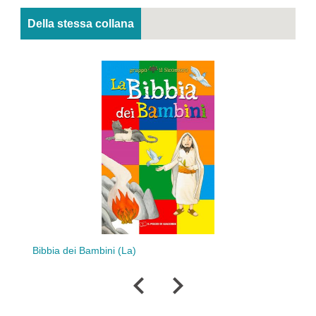
Della stessa collana
Picc
ba
Bibbia dei Bambini (La)