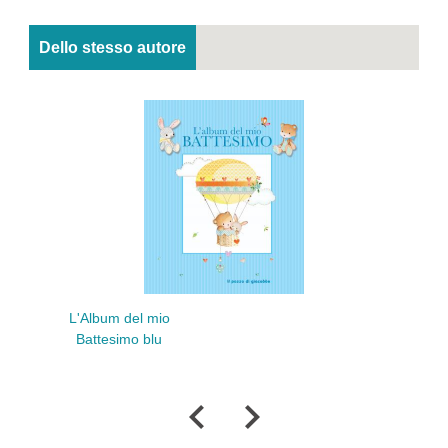
Dello stesso autore
L'Album del mio
L
Battesimo blu