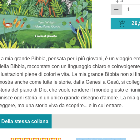
q.tà
29,
La mia grande Bibbia, pensata per i più giovani, è un viaggio em
della Bibbia, raccontate con un linguaggio chiaro e coinvolgen
illustrazioni piene di colori e vita. La mia grande Bibbia non si lim
mostra anche come tutte le storie, dalla Genesi a Gesù, si colleg
storia del piano di Dio, che vuole rendere il mondo giusto e riunir
unisce ogni storia in un unico grande disegno d'amore. La mia g
leggere, ma una storia viva da scoprire... e in cui entrare.
Della stessa collana