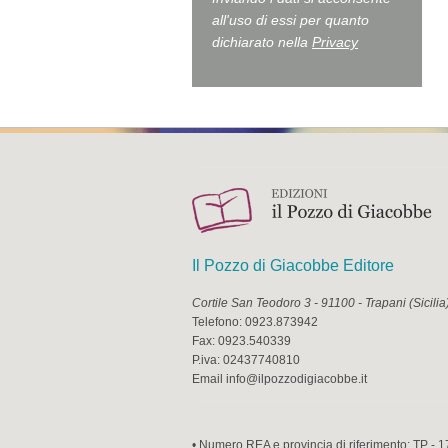
all'uso di essi per quanto
dichiarato nella
Privacy
Il Pozzo di Giacobbe Editore
Cortile San Teodoro 3
-
91100
-
Trapani
(
Sicilia
Telefono:
0923.873942
Fax:
0923.540339
P.iva:
02437740810
Email
info@ilpozzodigiacobbe.it
• Numero REA e provincia di riferimento: TP - 1