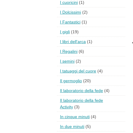
I cuoricini
(1)
I Dolcissimi
(2)
I Fantastici
(1)
I gigli
(19)
I libri dell'arca
(1)
I Regalini
(6)
I semini
(2)
I tatuaggi del cuore
(4)
Il germoglio
(20)
Il laboratorio della fede
(4)
Il laboratorio della fede
Activity
(3)
In cinque minuti
(4)
In due minuti
(5)