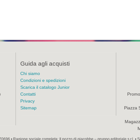
Guida agli acquisti
Chi siamo
Condizioni e spedizioni
Scarica il catalogo Junior
Contatti
Promoz
)
Privacy
Sitemap
Piazza 
Magazzi
M
70696 • Ragione sociale completa: Il pozzo di giacobbe – gruppo editoriale s.r.l. •