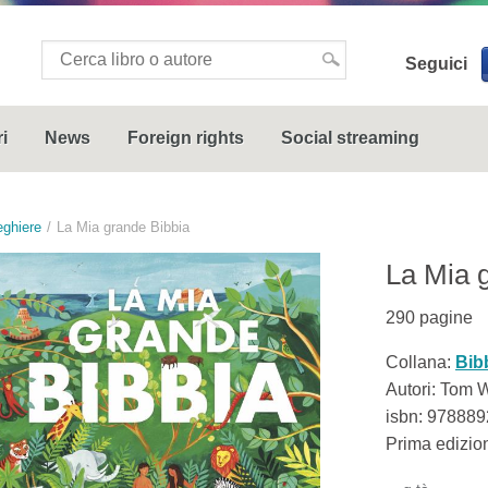
Seguici
i
News
Foreign rights
Social streaming
eghiere
La Mia grande Bibbia
La Mia 
290
pagine
Collana:
Bib
Autori: Tom 
isbn:
978889
Prima edizio