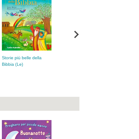
Bibbia del piccolo
Storie più belle della
Bib
detective (La)
Bibbia (Le)