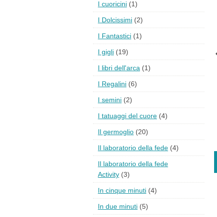
I cuoricini
(1)
I Dolcissimi
(2)
I Fantastici
(1)
I gigli
(19)
I libri dell'arca
(1)
I Regalini
(6)
I semini
(2)
I tatuaggi del cuore
(4)
Il germoglio
(20)
Il laboratorio della fede
(4)
Il laboratorio della fede
Activity
(3)
In cinque minuti
(4)
In due minuti
(5)