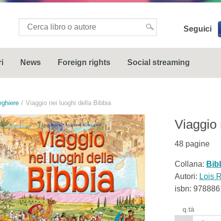
Seguici
i
News
Foreign rights
Social streaming
eghiere
Viaggio nei luoghi della Bibbia
Viaggio 
48
pagine
Collana:
Bib
Autori:
Lois 
isbn:
978886
q.tà