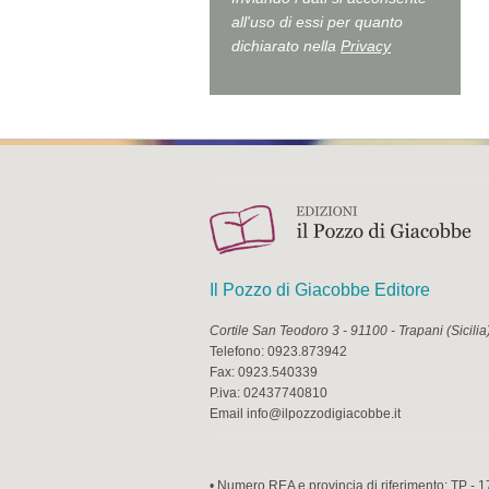
all'uso di essi per quanto
dichiarato nella
Privacy
Il Pozzo di Giacobbe Editore
Cortile San Teodoro 3
-
91100
-
Trapani
(
Sicilia
Telefono:
0923.873942
Fax:
0923.540339
P.iva:
02437740810
Email
info@ilpozzodigiacobbe.it
• Numero REA e provincia di riferimento: TP - 1