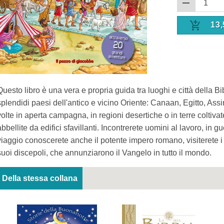
13,
Questo libro è una vera e propria guida tra luoghi e città della Bib
splendidi paesi dell'antico e vicino Oriente: Canaan, Egitto, Assi
volte in aperta campagna, in regioni desertiche o in terre coltivate
abbellite da edifici sfavillanti. Incontrerete uomini al lavoro, in g
viaggio conoscerete anche il potente impero romano, visiterete i
suoi discepoli, che annunziarono il Vangelo in tutto il mondo.
Della stessa collana