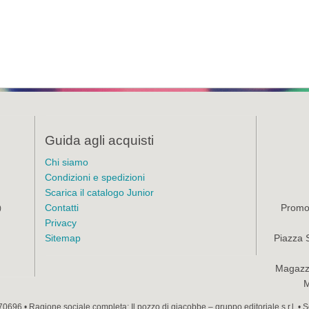
Guida agli acquisti
Chi siamo
Condizioni e spedizioni
Scarica il catalogo Junior
Contatti
Promoz
)
Privacy
Sitemap
Piazza 
Magazzi
M
70696 • Ragione sociale completa: Il pozzo di giacobbe – gruppo editoriale s.r.l. •