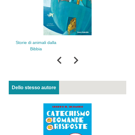
i dalla
Piccola Bibbia per un
bambino speciale
Dello stesso autore