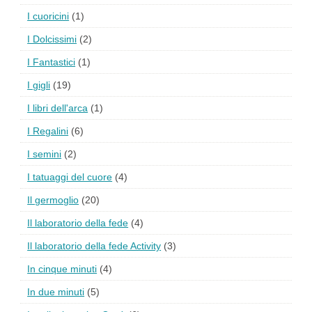
I cuoricini
(1)
I Dolcissimi
(2)
I Fantastici
(1)
I gigli
(19)
I libri dell'arca
(1)
I Regalini
(6)
I semini
(2)
I tatuaggi del cuore
(4)
Il germoglio
(20)
Il laboratorio della fede
(4)
Il laboratorio della fede Activity
(3)
In cinque minuti
(4)
In due minuti
(5)