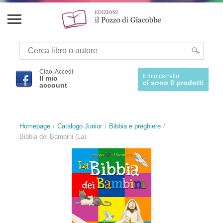
Ciao, Accedi
Il mio carrello
Il mio
ci sono 0 prodotti
account
Homepage
Catalogo Junior
Bibbia e preghiere
Bibbia dei Bambini (La)