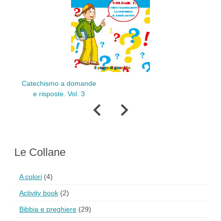
Preghiere per il
a domande
catechismo
 Vol. 3
Le Collane
A colori
(4)
Activity book
(2)
Bibbia e preghiere
(29)