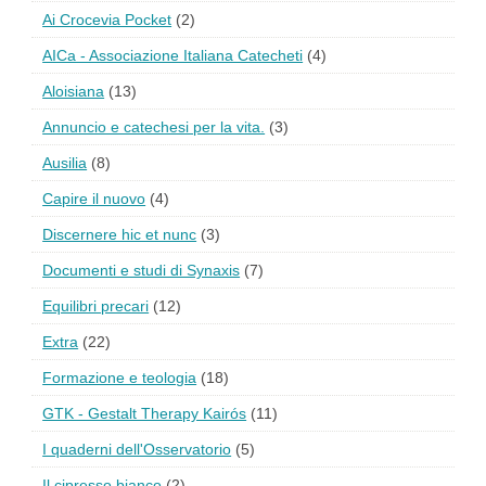
Ai Crocevia Pocket
(2)
AICa - Associazione Italiana Catecheti
(4)
Aloisiana
(13)
Annuncio e catechesi per la vita.
(3)
Ausilia
(8)
Capire il nuovo
(4)
Discernere hic et nunc
(3)
Documenti e studi di Synaxis
(7)
Equilibri precari
(12)
Extra
(22)
Formazione e teologia
(18)
GTK - Gestalt Therapy Kairós
(11)
I quaderni dell'Osservatorio
(5)
Il cipresso bianco
(2)