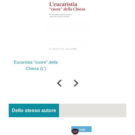
Creati cr
Eucaristia "cuore" della
Chiesa (L')
Dello stesso autore