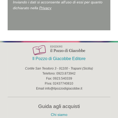
Inviando i dati si acconsente all'uso di essi per quanto
dichiarato nella
Privacy
Il Pozzo di Giacobbe Editore
Cortile San Teodoro 3
-
91100
-
Trapani
(
Sicilia
)
Telefono:
0923.873942
Fax:
0923.540339
P.iva:
02437740810
Email
info@ilpozzodigiacobbe.it
Guida agli acquisti
Chi siamo