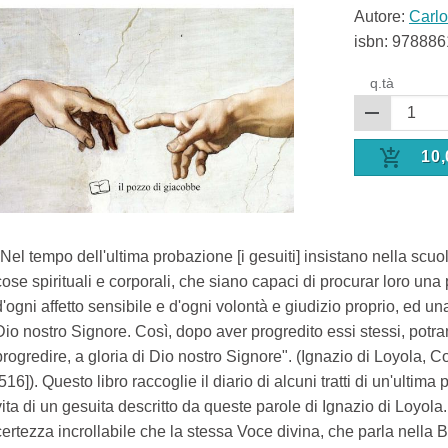
Autore:
Carl
isbn:
978886
q.tà
10,
"Nel tempo dell'ultima probazione [i gesuiti] insistano nella scuo
cose spirituali e corporali, che siano capaci di procurar loro una
d'ogni affetto sensibile e d'ogni volontà e giudizio proprio, ed
Dio nostro Signore. Così, dopo aver progredito essi stessi, potran
progredire, a gloria di Dio nostro Signore". (Ignazio di Loyola, 
[516]). Questo libro raccoglie il diario di alcuni tratti di un'ultim
vita di un gesuita descritto da queste parole di Ignazio di Loyola. 
certezza incrollabile che la stessa Voce divina, che parla nella Bi