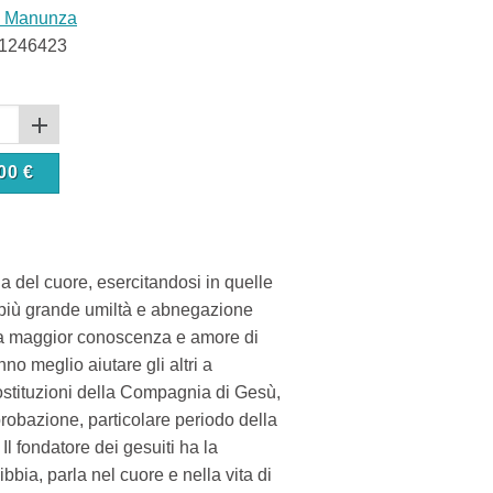
o Manunza
1246423
00
€
la del cuore, esercitandosi in quelle
 più grande umiltà e abnegazione
 una maggior conoscenza e amore di
no meglio aiutare gli altri a
Costituzioni della Compagnia di Gesù,
a probazione, particolare periodo della
Il fondatore dei gesuiti ha la
bbia, parla nel cuore e nella vita di