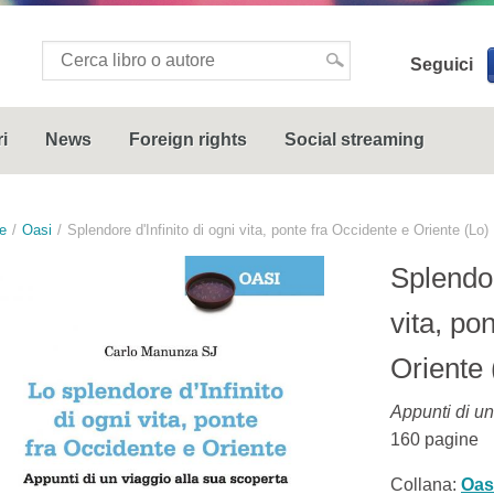
Seguici
i
News
Foreign rights
Social streaming
e
Oasi
Splendore d'Infinito di ogni vita, ponte fra Occidente e Oriente (Lo)
Splendor
vita, po
Oriente 
Appunti di un
160
pagine
Collana:
Oas