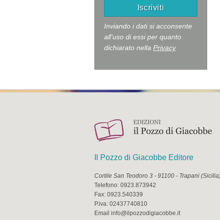
Inviando i dati si acconsente
all'uso di essi per quanto
dichiarato nella
Privacy
Il Pozzo di Giacobbe Editore
Cortile San Teodoro 3
-
91100
-
Trapani
(
Sicilia
Telefono:
0923.873942
Fax:
0923.540339
P.iva:
02437740810
Email
info@ilpozzodigiacobbe.it