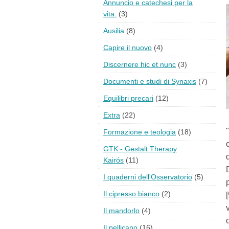
Annuncio e catechesi per la
vita.
(3)
Ausilia
(8)
Capire il nuovo
(4)
Discernere hic et nunc
(3)
Documenti e studi di Synaxis
(7)
Equilibri precari
(12)
Extra
(22)
Formazione e teologia
(18)
GTK - Gestalt Therapy
Kairós
(11)
I quaderni dell'Osservatorio
(5)
Il cipresso bianco
(2)
Il mandorlo
(4)
Il pellicano
(16)