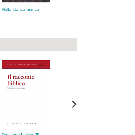
Ora
Nella stanza bianca
Perché cambiare
del
Racconto biblico (Il)