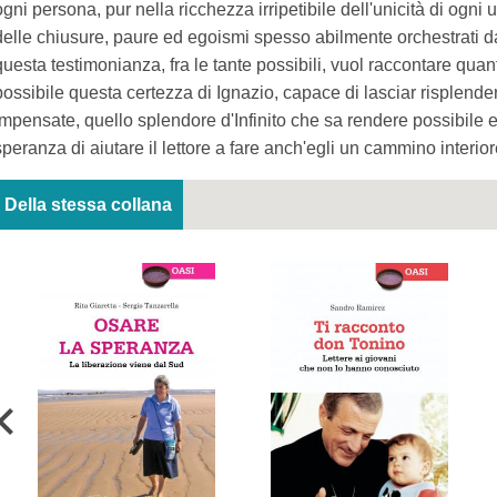
ogni persona, pur nella ricchezza irripetibile dell'unicità di ogni
delle chiusure, paure ed egoismi spesso abilmente orchestrati da
questa testimonianza, fra le tante possibili, vuol raccontare quant
possibile questa certezza di Ignazio, capace di lasciar risplender
impensate, quello splendore d'Infinito che sa rendere possibile 
speranza di aiutare il lettore a fare anch'egli un cammino interior
Della stessa collana