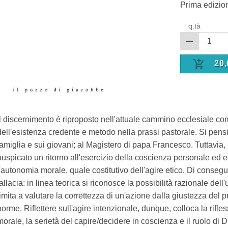
Prima edizio
q.tà
20,
Il discernimento è riproposto nell'attuale cammino ecclesiale 
dell'esistenza credente e metodo nella prassi pastorale. Si pens
famiglia e sui giovani; al Magistero di papa Francesco. Tuttavia,
auspicato un ritorno all'esercizio della coscienza personale ed 
l'autonomia morale, quale costitutivo dell'agire etico. Di conseg
fallacia: in linea teorica si riconosce la possibilità razionale dell
limita a valutare la correttezza di un'azione dalla giustezza del 
norme. Riflettere sull'agire intenzionale, dunque, colloca la rifles
morale, la serietà del capire/decidere in coscienza e il ruolo di 