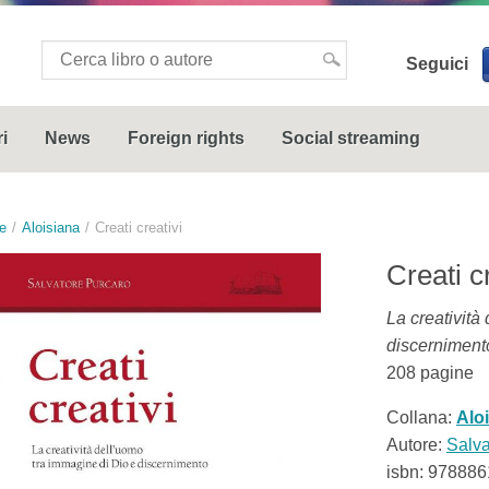
Seguici
i
News
Foreign rights
Social streaming
e
Aloisiana
Creati creativi
Creati c
La creatività
discerniment
208
pagine
Collana:
Alo
Autore:
Salva
isbn:
978886