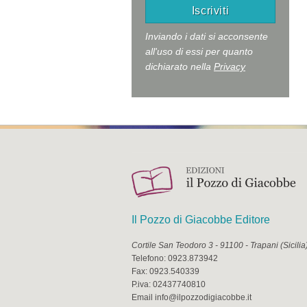
Inviando i dati si acconsente
all'uso di essi per quanto
dichiarato nella
Privacy
Il Pozzo di Giacobbe Editore
Cortile San Teodoro 3
-
91100
-
Trapani
(
Sicilia
Telefono:
0923.873942
Fax:
0923.540339
P.iva:
02437740810
Email
info@ilpozzodigiacobbe.it