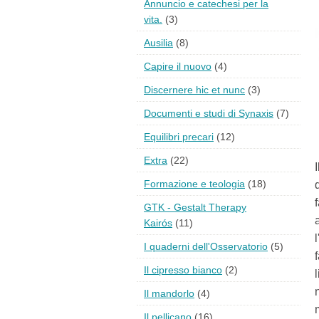
Annuncio e catechesi per la
vita.
(3)
Ausilia
(8)
Capire il nuovo
(4)
Discernere hic et nunc
(3)
Documenti e studi di Synaxis
(7)
Equilibri precari
(12)
Extra
(22)
Formazione e teologia
(18)
GTK - Gestalt Therapy
Kairós
(11)
I quaderni dell'Osservatorio
(5)
Il cipresso bianco
(2)
Il mandorlo
(4)
Il pellicano
(16)