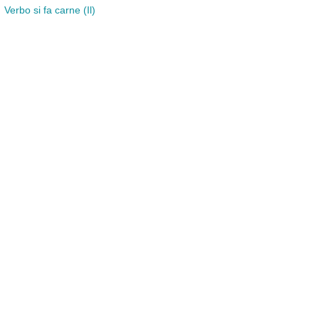
Ges
Verbo si fa carne (Il)
Racconto biblico (Il)
cro
16,