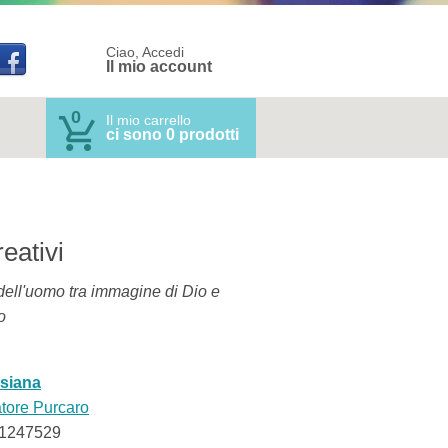
Ciao, Accedi
Il mio account
0
Il mio carrello
ci sono 0 prodotti
reativi
 dell'uomo tra immagine di Dio e
o
isiana
tore Purcaro
1247529