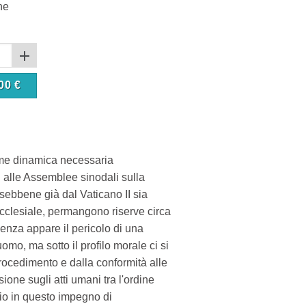
ne
00
€
come dinamica necessaria
i alle Assemblee sinodali sulla
 sebbene già dal Vaticano II sia
ecclesiale, permangono riserve circa
uenza appare il pericolo di una
'uomo, ma sotto il profilo morale ci si
procedimento e dalla conformità alle
sione sugli atti umani tra l'ordine
Dio in questo impegno di