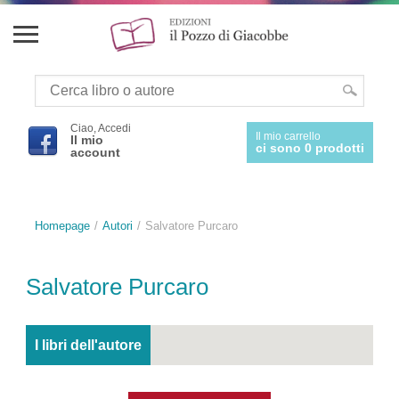
Ciao, Accedi
Il mio carrello
Il mio
ci sono 0 prodotti
account
Homepage
Autori
Salvatore Purcaro
Salvatore Purcaro
I libri dell'autore