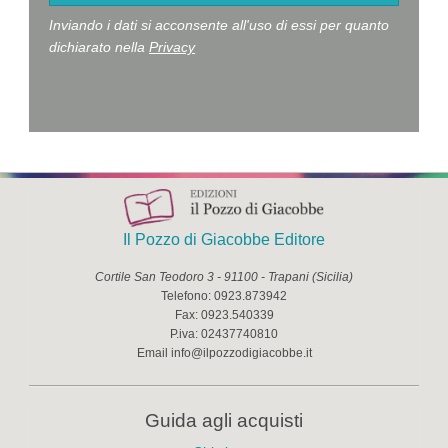
Inviando i dati si acconsente all'uso di essi per quanto
dichiarato nella
Privacy
Il Pozzo di Giacobbe Editore
Cortile San Teodoro 3
-
91100
-
Trapani
(
Sicilia
)
Telefono:
0923.873942
Fax:
0923.540339
P.iva:
02437740810
Email
info@ilpozzodigiacobbe.it
Guida agli acquisti