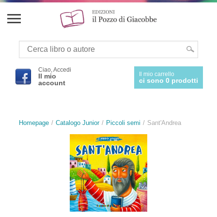
Ciao, Accedi
Il mio carrello
Il mio
ci sono 0 prodotti
account
Homepage
Catalogo Junior
Piccoli semi
Sant'Andrea