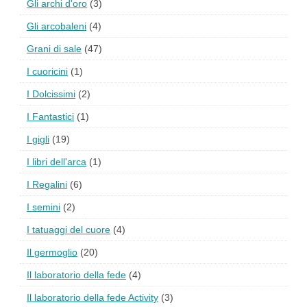
Gli archi d'oro
(3)
Gli arcobaleni
(4)
Grani di sale
(47)
I cuoricini
(1)
I Dolcissimi
(2)
I Fantastici
(1)
I gigli
(19)
I libri dell'arca
(1)
I Regalini
(6)
I semini
(2)
I tatuaggi del cuore
(4)
Il germoglio
(20)
Il laboratorio della fede
(4)
Il laboratorio della fede Activity
(3)