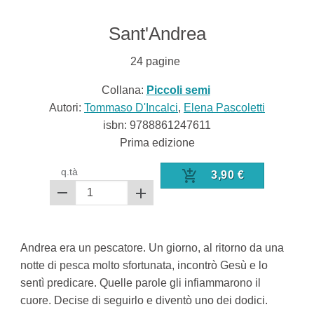
Sant'Andrea
24
pagine
Collana:
Piccoli semi
Autori:
Tommaso D'Incalci
,
Elena Pascoletti
isbn:
9788861247611
Prima edizione
q.tà
3,90
€
Andrea era un pescatore. Un giorno, al ritorno da una
notte di pesca molto sfortunata, incontrò Gesù e lo
sentì predicare. Quelle parole gli infiammarono il
cuore. Decise di seguirlo e diventò uno dei dodici.