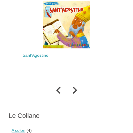
Sant’Agostino
Die
spie
Le Collane
A colori
(4)